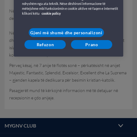
ndryshëm nga ata teknik. Nëse dëshironi informacione të
mëtejshme mbi funksionimin e cookie aktive në faqen e internetit
Në tragetet tona vendosim në dispozicion disa hapësira të
klikoni këtu
cookie policy
dedikuara për besimet kryesore fetare të pasagjerëve tanë.
Gjeni më shumë dhe personalizoni
Në bordin e anijeve që operojnë në linjat drejt dhe nga Tunizia
dhe Maroku, në fakt, kemi përgatitur salla të posaçme për lutjet
Refuzon
Prano
islame, të pajisura me Kuranë dhe tapetë, për të garantuar
komoditet maksimal për besimtarët.
Përveç kësaj, në 7 anije të flotës sonë – përkatësisht në anijet
Majestic, Fantastic, Splendid, Excelsior, Excellent dhe La Suprema
– gjenden kapela të dedikuara për besimin kristian-katolik.
Pasagjerët mund të kërkojnë informacion më të detajuar në
recepsionin e çdo anijeje.
MYGNV CLUB