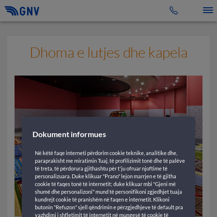
Toggle 
Dhoma e lutjes dhe kapela
Dokument informues
Në këtë faqe interneti përdorim cookie teknike, analitike dhe,
paraprakisht me miratimin Tuaj, të profilizimit tonë dhe të palëve
të treta, të përdorura gjithashtu për t'ju ofruar njoftime të
personalizuara. Duke klikuar "Prano" lejon marrjen e të gjitha
cookie të faqes tonë të internetit; duke klikuar mbi "Gjeni më
shumë dhe personalizoni" mund të personifikoni zgjedhjet tuaja
kundrejt cookie të pranishëm në faqen e internetit. Klikoni
butonin "Refuzon" sjell qëndrimin e përzgjedhjeve të default pra
vazhdimi i shfletimit të internetit në mungesë të cookie të