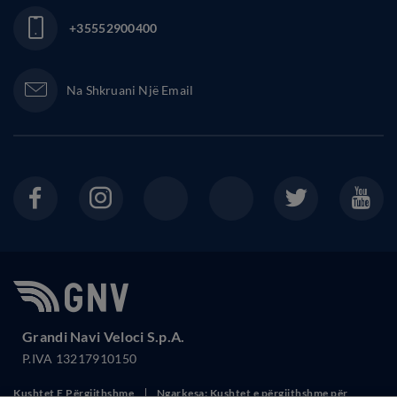
+35552900400
Na Shkruani Një Email
Grandi Navi Veloci S.p.A.
P.IVA 13217910150
Kushtet E Përgjithshme
Ngarkesa: Kushtet e përgjithshme për