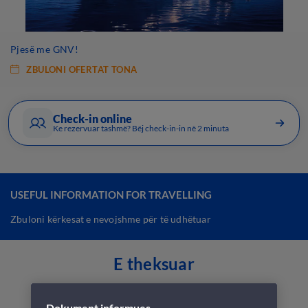
Pjesë me GNV!
ZBULONI OFERTAT TONA
Check-in online
Ke rezervuar tashmë? Bëj check-in-in në 2 minuta
USEFUL INFORMATION FOR TRAVELLING
Zbuloni kërkesat e nevojshme për të udhëtuar
E theksuar
Dokument informues