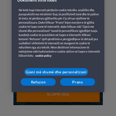
Në këtë faqe interneti përdorim cookie teknike, analitike dhe,
paraprakisht me miratimin Tuaj, të profilizimit tonë dhe të palëve
të treta, të përdorura gjithashtu për t'ju ofruar njoftime të
personalizuara. Duke klikuar "Prano" lejon marrjen e të gjitha
cookie të faqes tonë të internetit; duke klikuar mbi "Gjeni më
shumë dhe personalizoni" mund të personifikoni zgjedhjet tuaja
kundrejt cookie të pranishëm në faqen e internetit. Klikoni
butonin "Refuzon" sjell qëndrimin e përzgjedhjeve të default pra
vazhdimi i shfletimit të internetit në mungesë të cookie të
ndryshëm nga ata teknik. Nëse dëshironi informacione të
mëtejshme mbi funksionimin e cookie aktive në faqen e internetit
klikoni këtu
cookie policy
GLOBAL
Vazhdimësia e shërbimeve të
Gjeni më shumë dhe personalizoni
GNV: udhëtimet e konfirmuara
për të gjithë sezonin veror
Refuzon
Prano
SCOPRI [SQ]