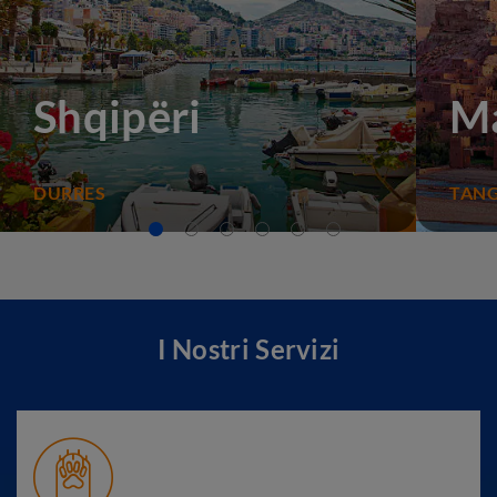
Shqipëri
M
DURRES
TANG
I Nostri Servizi