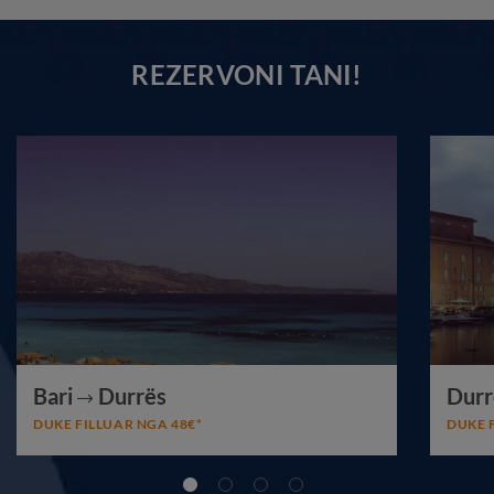
REZERVONI TANI!
Bari
Durrës
Durr
DUKE FILLUAR NGA 48€*
DUKE 