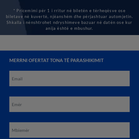
* Pricemimi për 1 i rritur në biletën e tërheqësve ose
biletave në kuvertë, njëanshëm dhe përjashtuar automjetin.
Shkalla i nënshtrohet ndryshimeve bazuar në datën ose kur
anija është e mbushur.
MERRNI OFERTAT TONA TË PARASHIKIMIT