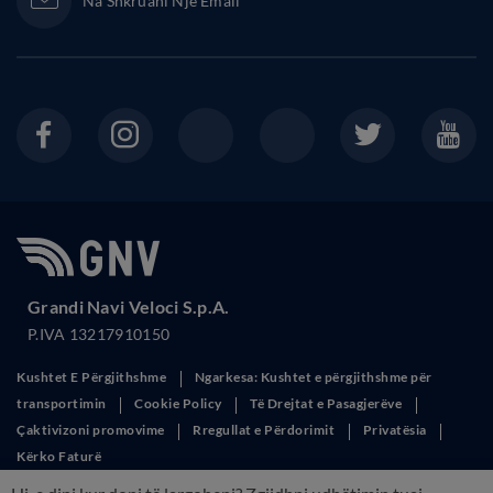
Na Shkruani Një Email
Grandi Navi Veloci S.p.A.
P.IVA 13217910150
Kushtet E Përgjithshme
Ngarkesa: Kushtet e përgjithshme për
transportimin
Cookie Policy
Të Drejtat e Pasagjerëve
Çaktivizoni promovime
Rregullat e Përdorimit
Privatësia
Kërko Faturë
This site is protected by reCAPTCHA and the Google
Privacy Policy
and