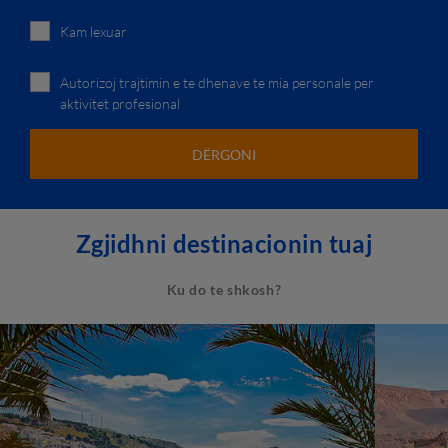
Kam lexuar
politikën e privatësisë gnv
Autorizoj trajtimin e te dhenave te mia personale per
aktivitet profesional
Zgjidhni destinacionin tuaj
Ku do te shkosh?