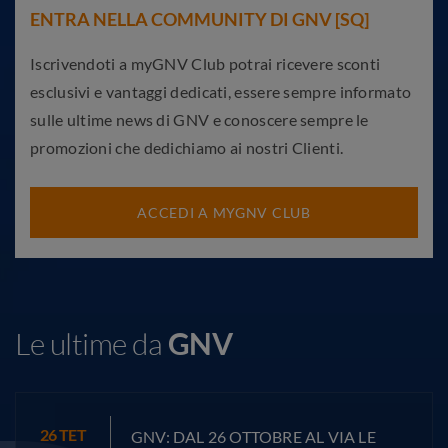
ENTRA NELLA COMMUNITY DI GNV [SQ]
Iscrivendoti a myGNV Club potrai ricevere sconti
esclusivi e vantaggi dedicati, essere sempre informato
sulle ultime news di GNV e conoscere sempre le
promozioni che dedichiamo ai nostri Clienti.
ACCEDI A MYGNV CLUB
Le ultime da
GNV
26
TET
GNV: DAL 26 OTTOBRE AL VIA LE