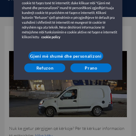
cookie të faqes tonë të internetit; duke klikuar mbi "Gjeni më
shumë dhe personalizoni" mund të personifikoni zgjedhjet tuaja
kundrejt cookie të pranishëm në faqen e internetit. Klikoni
butonin "Refuzon" sjell qëndrimin e përzgjedhjeve të default pra
vazhdimi i shfletimit të internetit në mungesë të cookie të
ndryshëm nga ata teknik. Nëse dëshironi informacione të
mëtejshme mbi funksionimin e cookie aktive në faqen e internetit
Automjete
klikoni këtu
cookie policy
Gjeni më shumë dhe personalizoni
Refuzon
Prano
Nuk ke gjetur përgjigjen që kërkoje? Për të kërkuar informacion
të mëtejshëm,
kliko këtu