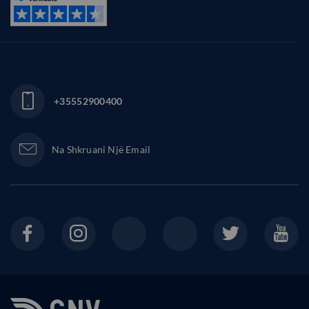
+35552900400
Na Shkruani Një Email