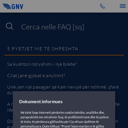
Toggle 
5 PYETJET ME TE SHPESHTA
Sa kushton ndryshimi i një bilete?
Cilat janë gjobat e anulimit?
Unë jam një pasagjer që kam nevojë për ndihmë, çfarë
duhet të bëj?
Dokument informues
A mund të hipem nëse kam harruar dokumentin tim të
identitetit?
Në këtë faqe interneti përdorim cookie teknike, analitike dhe,
paraprakisht me miratimin Tuaj, të profilizimit tonë dhe të palëve
Do të doja të rezervoja por nuk kam ende regjistrimin
të treta, të përdorura gjithashtu për t'ju ofruar njoftime të
e makinës, si duhet të vazhdoj?
personalizuara. Duke klikuar "Prano" lejon marrjen e të gjitha