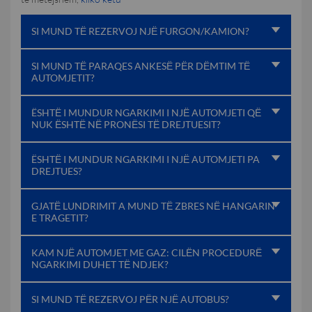
SI MUND TЁ REZERVOJ NJЁ FURGON/KAMION?
SI MUND TЁ PARAQES ANKESЁ PЁR DЁMTIM TЁ
AUTOMJETIT?
ËSHTЁ I MUNDUR NGARKIMI I NJЁ AUTOMJETI QЁ
NUK ЁSHTЁ NЁ PRONЁSI TЁ DREJTUESIT?
ËSHTЁ I MUNDUR NGARKIMI I NJЁ AUTOMJETI PA
DREJTUES?
GJATЁ LUNDRIMIT A MUND TЁ ZBRES NЁ HANGARIN
E TRAGETIT?
KAM NJЁ AUTOMJET ME GAZ: CILЁN PROCEDURЁ
NGARKIMI DUHET TЁ NDJEK?
SI MUND TЁ REZERVOJ PЁR NJЁ AUTOBUS?