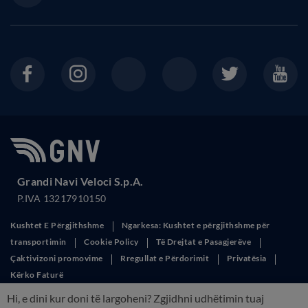
Grandi Navi Veloci S.p.A.
P.IVA 13217910150
Kushtet E Përgjithshme
Ngarkesa: Kushtet e përgjithshme për
transportimin
Cookie Policy
Të Drejtat e Pasagjerëve
Çaktivizoni promovime
Rregullat e Përdorimit
Privatësia
Kërko Faturë
This site is protected by reCAPTCHA and the Google
Privacy Policy
and
Hi, e dini kur doni të largoheni? Zgjidhni udhëtimin tuaj
Terms of Service
apply.