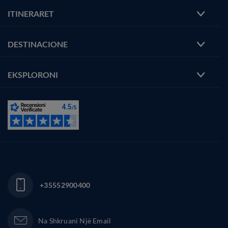
ITINERARET
DESTINACIONE
EKSPLORONI
+35552900400
Na Shkruani Një Email