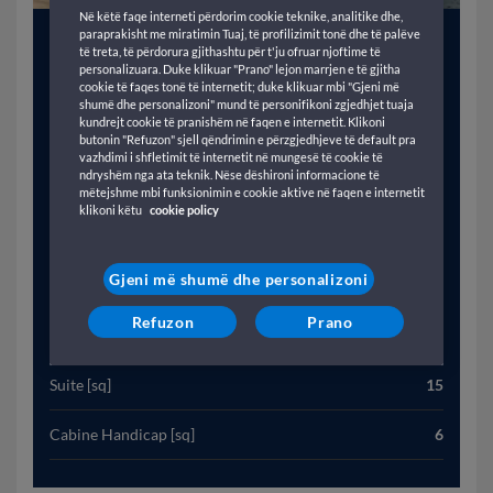
Në këtë faqe interneti përdorim cookie teknike, analitike dhe,
paraprakisht me miratimin Tuaj, të profilizimit tonë dhe të palëve
Anno [sq]
1987
të treta, të përdorura gjithashtu për t'ju ofruar njoftime të
personalizuara. Duke klikuar "Prano" lejon marrjen e të gjitha
Stazza Lorda (T) [sq]
31914
cookie të faqes tonë të internetit; duke klikuar mbi "Gjeni më
shumë dhe personalizoni" mund të personifikoni zgjedhjet tuaja
kundrejt cookie të pranishëm në faqen e internetit. Klikoni
Lunghezza (M) [sq]
1663
butonin "Refuzon" sjell qëndrimin e përzgjedhjeve të default pra
vazhdimi i shfletimit të internetit në mungesë të cookie të
ndryshëm nga ata teknik. Nëse dëshironi informacione të
Velocità (Kn) [sq]
215
mëtejshme mbi funksionimin e cookie aktive në faqen e internetit
klikoni këtu
cookie policy
Passeggeri [sq]
1458
Gjeni më shumë dhe personalizoni
Veicoli [sq]
580
Refuzon
Prano
Cabine [sq]
471
Suite [sq]
15
Cabine Handicap [sq]
6