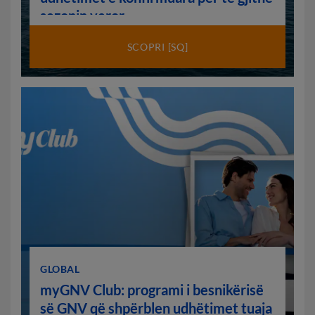
sezonin veror
SCOPRI [SQ]
GLOBAL
myGNV Club: programi i besnikërisë
së GNV që shpërblen udhëtimet tuaja