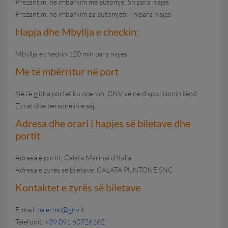
Prezantimi ne imbarkim me automje: 5h para nisjes
Prezantimi ne imbarkim pa automjeti: 4h para nisjes
Hapja dhe Mbyllja e checkin:
Mbyllja e checkin 120 min para nisjes
Me të mbërritur në port
Në të gjitha portet ku operon, GNV vë në dispozicionin tënd
Zyrat dhe personelin e saj.
Adresa dhe orari i hapjes së biletave dhe
portit
Adresa e portit: Calata Marinai d'Italia
Adresa e zyrës së biletave:
CALATA PUNTONE SNC
Kontaktet e zyrës së biletave
E-mail:
palermo@gnv.it
Telefonit:
+39 091 60726162