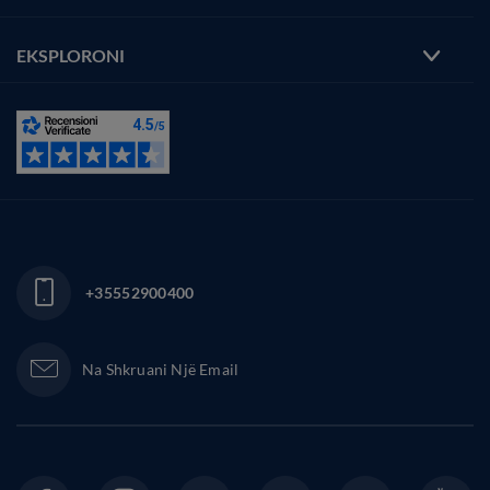
EKSPLORONI
+35552900400
Na Shkruani Një Email