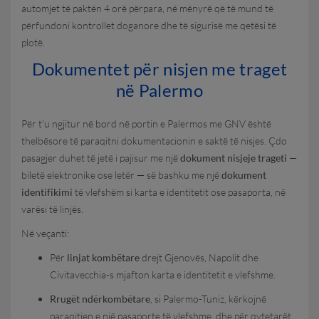
automjet të paktën 4 orë përpara, në mënyrë që të mund të
përfundoni kontrollet doganore dhe të sigurisë me qetësi të
plotë.
Dokumentet për nisjen me traget
në Palermo
Për t'u ngjitur në bord në portin e Palermos me GNV është
thelbësore të paraqitni dokumentacionin e saktë të nisjes. Çdo
pasagjer duhet të jetë i pajisur me një
dokument nisjeje trageti
—
biletë elektronike ose letër — së bashku me një
dokument
identifikimi
të vlefshëm si karta e identitetit ose pasaporta, në
varësi të linjës.
Në veçanti:
Për
linjat kombëtare
drejt Gjenovës, Napolit dhe
Civitavecchia-s mjafton karta e identitetit e vlefshme.
Rrugët ndërkombëtare
, si Palermo-Tuniz, kërkojnë
paraqitjen e një pasaporte të vlefshme, dhe për qytetarët