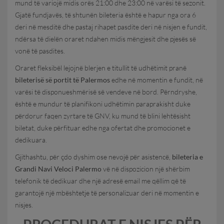
mund të variojë midis orës 21:00 dhe 23:00 në varësi të sezonit.
Gjatë fundjavës, të shtunën bileteria është e hapur nga ora 6
deri në mesditë dhe pastaj rihapet pasdite deri në nisjen e fundit,
ndërsa të dielën oraret ndahen midis mëngjesit dhe pjesës së
vonë të pasdites.
Oraret fleksibël lejojnë blerjen e titullit të udhëtimit pranë
bileterisë së portit të Palermos
edhe në momentin e fundit, në
varësi të disponueshmërisë së vendeve në bord. Përndryshe,
është e mundur të planifikoni udhëtimin paraprakisht duke
përdorur faqen zyrtare të GNV, ku mund të blini lehtësisht
biletat, duke përfituar edhe nga ofertat dhe promocionet e
dedikuara.
Gjithashtu, për çdo dyshim ose nevojë për asistencë,
bileteria e
Grandi Navi Veloci Palermo
vë në dispozicion një shërbim
telefonik të dedikuar dhe një adresë email me qëllim që të
garantojë një mbështetje të personalizuar deri në momentin e
nisjes.