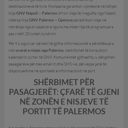
destinacioneve të tyre. Kompania garanton vijimësinë në lidhjet:
linja
GNV Napoli – Palermo
ofron nisje të rregullta nga Napoli,
ndërsa linja
GNV Palermo – Gjenova
parashikon nisje në
mbrëmje nga kryeqendra ligure me mbërritje të programuara
pas rreth 20 orësh lundrimi.
Për t'u siguruar që keni të gjitha informacionet e përditësuara
mbi
oraret e nisjes nga Palermo
, këshillohet të konsultoni
kalendarin zyrtar të GNV. Komunikimet gjithashtu u dërgohen
pasagjerëve përmes email-it dhe SMS-ve, përveçse janë të
disponueshme në sportelet e informacionit në port.
SHËRBIMET PËR
PASAGJERËT: ÇFARË TË GJENI
NË ZONËN E NISJEVE TË
PORTIT TË PALERMOS
Në portin e Palermos zona e nisjeve për pasagjerët GNV është e