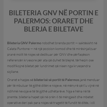
BILETERIA GNV NË PORTIN E
PALERMOS: ORARET DHE
BLERJA E BILETAVE
Bileteria GNV Palermo
ndodhet brenda portit — saktësisht në
Calata Puntone — në një pozicion komod dhe të mirësinjalizuar
pranë molit të nisjes së dedikuar për GNV dhe përfaqëson
referencën kryesore për ata që duhet të blejnë, tërheqin ose
modifikojnë biletat për lundrimet që nisen nga kryeqendra
siçiliane.
Oraret e hapjes së
bileterisë së portit të Palermos
janë menduar
për të mbuluar të gjithë ditën e nisjeve, në mënyrë që t'u vijnë në
ndihmë nevojave të të gjithë udhëtarëve. Nga e hëna në të
premte, bileteria hapet që në orën 6 të mëngjesit dhe mbetet
operative deri pak para nisjes së tragetit të fundit të ditës, i cili