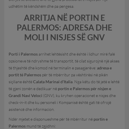
udhëtim të këndshëm dhe pa pengesa.
ARRITJA NË PORTIN E
PALERMOS: ADRESA DHE
MOLI I NISJES SË GNV
Porti i Palermos
arrihet lehtësisht dhe është i lidhur mirë falë
opsioneve të ndryshme të transportit, të cilat sigurojnë një akses
të thjeshtë dhe komod në terminalin e pasagjerëve:
adresa e
portit të Palermos
për të mbërritur pa vështirësi në pikën
siçiliane është
Calata Marinai d’Italia
. Nga këtu do të jetë e lehtë
të gjeni zonën e dedikuar në
portin e Palermos për nisjen e
Grandi Navi Veloci
(GNV), ku kryhen operacionet e nisjes dhe
check-in-it dhe ku personeli i Kompanisë është gati të ofrojë
asistencë dhe informacion.
Ndër mjetet e disponueshme për të mbërritur në
portin e
Palermos
mund të zgjidhni: