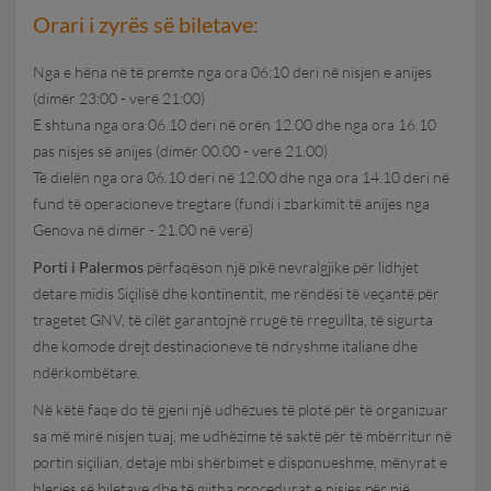
Orari i zyrës së biletave:
Nga e hëna në të premte nga ora 06:10 deri në nisjen e anijes
(dimër 23:00 - verë 21:00)
E shtuna nga ora 06.10 deri në orën 12.00 dhe nga ora 16.10
pas nisjes së anijes (dimër 00.00 - verë 21.00)
Të dielën nga ora 06.10 deri në 12.00 dhe nga ora 14.10 deri në
fund të operacioneve tregtare (fundi i zbarkimit të anijes nga
Genova në dimër - 21.00 në verë)
Porti i Palermos
përfaqëson një pikë nevralgjike për lidhjet
detare midis Siçilisë dhe kontinentit, me rëndësi të veçantë për
tragetet GNV, të cilët garantojnë rrugë të rregullta, të sigurta
dhe komode drejt destinacioneve të ndryshme italiane dhe
ndërkombëtare.
Në këtë faqe do të gjeni një udhëzues të plotë për të organizuar
sa më mirë nisjen tuaj, me udhëzime të saktë për të mbërritur në
portin siçilian, detaje mbi shërbimet e disponueshme, mënyrat e
blerjes së biletave dhe të gjitha procedurat e nisjes për një