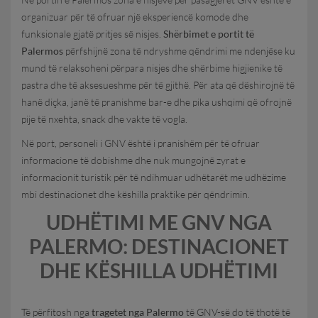
organizuar për të ofruar një eksperiencë komode dhe
funksionale gjatë pritjes së nisjes.
Shërbimet e portit të
Palermos
përfshijnë zona të ndryshme qëndrimi me ndenjëse ku
mund të relaksoheni përpara nisjes dhe shërbime higjienike të
pastra dhe të aksesueshme për të gjithë. Për ata që dëshirojnë të
hanë diçka, janë të pranishme bar-e dhe pika ushqimi që ofrojnë
pije të nxehta, snack dhe vakte të vogla.
Në port, personeli i GNV është i pranishëm për të ofruar
informacione të dobishme dhe nuk mungojnë zyrat e
informacionit turistik për të ndihmuar udhëtarët me udhëzime
mbi destinacionet dhe këshilla praktike për qëndrimin.
UDHËTIMI ME GNV NGA
PALERMO: DESTINACIONET
DHE KËSHILLA UDHËTIMI
Të përfitosh nga
tragetet nga Palermo
të GNV-së do të thotë të