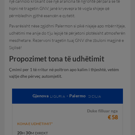
një cannolo krokant ose një arancina të ngrohtë përpara se të
hipni në tragetin GNV; janë kryevepra të vogla shijeje që
përmbledhin gjithë esencën e qytetit.
Pavarësisht nëse zgjidhni Palermon si pikë nisjeje apo mbërritjeje,
udhëtimi me anije do t'ju lejojë të përjetoni plotësisht atmosferën
mesdhetare. Rezervoni tragetin tuaj GNV dhe zbuloni magjinë e
Siçilisë!
Propozimet tona të udhëtimit
Çmimi per 1 të rritur në poltron apo kalim i thjeshtë, vetëm
vajtje dhe përveç automjetit.
Gjenova
- Palermo
LIGURIA
SICILIA
Duke filluar nga
€ 58
KOHA E UDHËTIMIT*
20
30
H
M
DIREKT