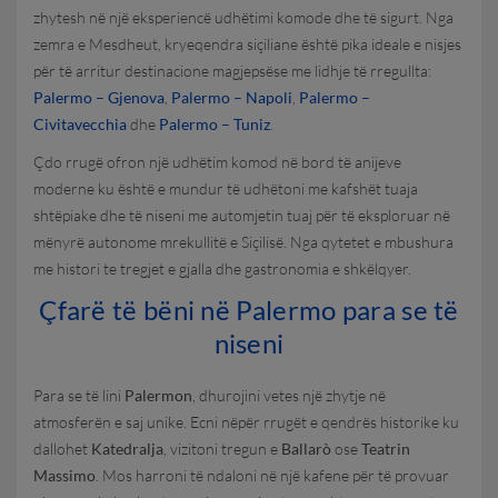
zhytesh në një eksperiencë udhëtimi komode dhe të sigurt. Nga
zemra e Mesdheut, kryeqendra siçiliane është pika ideale e nisjes
për të arritur destinacione magjepsëse me lidhje të rregullta:
Palermo – Gjenova
,
Palermo – Napoli
,
Palermo –
Civitavecchia
dhe
Palermo – Tuniz
.
Çdo rrugë ofron një udhëtim komod në bord të anijeve
moderne ku është e mundur të udhëtoni me kafshët tuaja
shtëpiake dhe të niseni me automjetin tuaj për të eksploruar në
mënyrë autonome mrekullitë e Siçilisë. Nga qytetet e mbushura
me histori te tregjet e gjalla dhe gastronomia e shkëlqyer.
Çfarë të bëni në Palermo para se të
niseni
Para se të lini
Palermon
, dhurojini vetes një zhytje në
atmosferën e saj unike. Ecni nëpër rrugët e qendrës historike ku
dallohet
Katedralja
, vizitoni tregun e
Ballarò
ose
Teatrin
Massimo
. Mos harroni të ndaloni në një kafene për të provuar