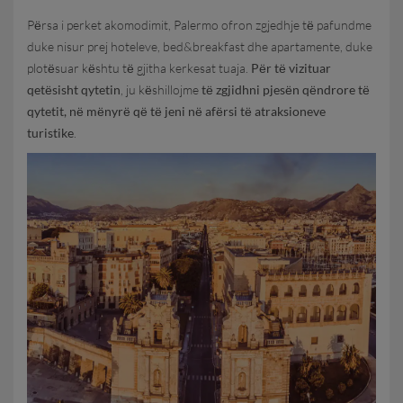
Pёrsa i perket akomodimit, Palermo ofron zgjedhje tё pafundme
duke nisur prej hoteleve, bed&breakfast dhe apartamente, duke
plotёsuar kёshtu tё gjitha kerkesat tuaja.
Pёr tё vizituar
qetёsisht qytetin
, ju kёshillojme
tё zgjidhni pjesёn qёndrore tё
qytetit, nё mёnyrё qё tё jeni nё afёrsi tё atraksioneve
turistike
.