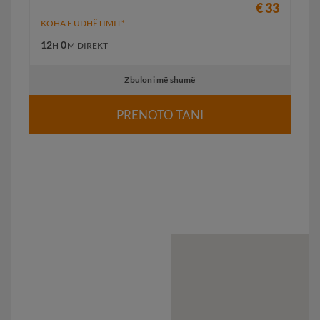
€ 33
KOHA E UDHËTIMIT*
12
0
H
M
DIREKT
Zbuloni më shumë
PRENOTO TANI