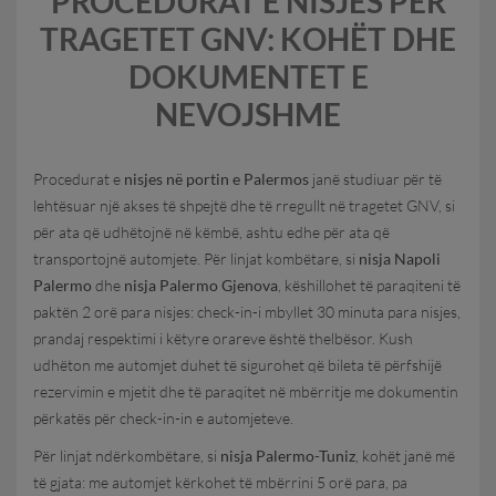
PROCEDURAT E NISJES PËR
TRAGETET GNV: KOHËT DHE
DOKUMENTET E
NEVOJSHME
Procedurat e
nisjes në portin e Palermos
janë studiuar për të
lehtësuar një akses të shpejtë dhe të rregullt në tragetet GNV, si
për ata që udhëtojnë në këmbë, ashtu edhe për ata që
transportojnë automjete. Për linjat kombëtare, si
nisja Napoli
Palermo
dhe
nisja Palermo Gjenova
, këshillohet të paraqiteni të
paktën 2 orë para nisjes: check-in-i mbyllet 30 minuta para nisjes,
prandaj respektimi i këtyre orareve është thelbësor. Kush
udhëton me automjet duhet të sigurohet që bileta të përfshijë
rezervimin e mjetit dhe të paraqitet në mbërritje me dokumentin
përkatës për check-in-in e automjeteve.
Për linjat ndërkombëtare, si
nisja Palermo-Tuniz
, kohët janë më
të gjata: me automjet kërkohet të mbërrini 5 orë para, pa