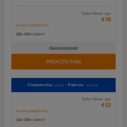
Duke filluar nga
€ 58
KOHA E UDHËTIMIT*
20
30
H
M
DIREKT
Zbuloni më shumë
PRENOTO TANI
Civitavecchia
- Palermo
LAZIO
SICILIA
Duke filluar nga
€ 52
KOHA E UDHËTIMIT*
13
30
H
M
DIREKT