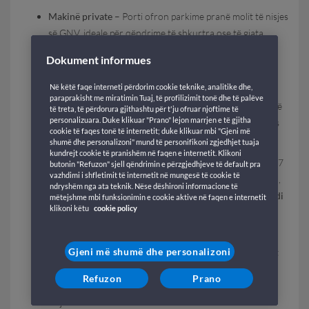
Makinë private
– Porti ofron parkime pranë molit të nisjes
së GNV, ideale për qëndrime të shkurtra ose të gjata.
Duke mbërritur me makinë, mund të ndiqni sinjalistikën
Dokument informues
për nisjen me GNV, duke lehtësuar aksesin e
drejtpërdrejtë.
Në këtë faqe interneti përdorim cookie teknike, analitike dhe,
paraprakisht me miratimin Tuaj, të profilizimit tonë dhe të palëve
Taksi
– Një opsion i shpejtë dhe komod që do t'ju lejojë të
të treta, të përdorura gjithashtu për t'ju ofruar njoftime të
personalizuara. Duke klikuar "Prano" lejon marrjen e të gjitha
zbritni direkt në hyrje të terminalit, pikërisht pranë pikës
cookie të faqes tonë të internetit; duke klikuar mbi "Gjeni më
së nisjes së GNV, duke shmangur ecjen me bagazhe.
shumë dhe personalizoni" mund të personifikoni zgjedhjet tuaja
kundrejt cookie të pranishëm në faqen e internetit. Klikoni
Autobusë urbanë
– Linja të ndryshme — si 101, 102, 107
butonin "Refuzon" sjell qëndrimin e përzgjedhjeve të default pra
vazhdimi i shfletimit të internetit në mungesë të cookie të
dhe 230 — lidhin rregullisht qendrën e qytetit me portin,
ndryshëm nga ata teknik. Nëse dëshironi informacione të
me ndalesa pranë
portit të Palermos për nisjen e Grandi
mëtejshme mbi funksionimin e cookie aktive në faqen e internetit
klikoni këtu
cookie policy
Navi Veloci
, duke ofruar një alternativë praktike dhe
ekonomike.
Gjeni më shumë dhe personalizoni
Treni
– Stacioni hekurudhor Palermo Centrale ndodhet
rreth 2 km nga porti: duke vazhduar me një rrugëtim të
Refuzon
Prano
shkurtër me taksi ose autobus arrihet komod zona e
nisjes.