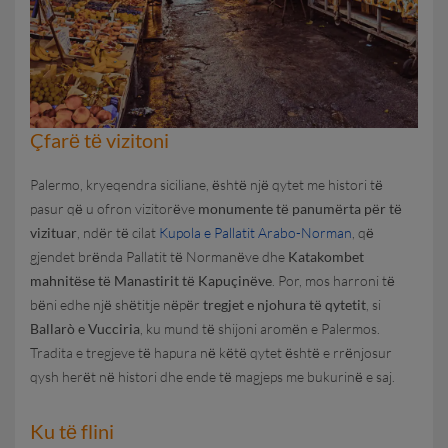
Çfarё tё vizitoni
Palermo, kryeqendra siciliane, ёshtё njё qytet me histori tё
pasur qё u ofron vizitorёve
monumente tё panumёrta pёr tё
vizituar
, ndёr tё cilat
Kupola e Pallatit Arabo-Norman
, qё
gjendet brёnda Pallatit tё Normanёve dhe
Katakombet
mahnitёse tё Manastirit tё Kapuçinёve
. Por, mos harroni tё
bёni edhe njё shёtitje nёpёr
tregjet e njohura tё qytetit
, si
Ballarò e Vucciria
, ku mund tё shijoni aromёn e Palermos.
Tradita e tregjeve tё hapura nё kёtё qytet ёshtё e rrёnjosur
qysh herёt nё histori dhe ende tё magjeps me bukurinё e saj.
Ku tё flini