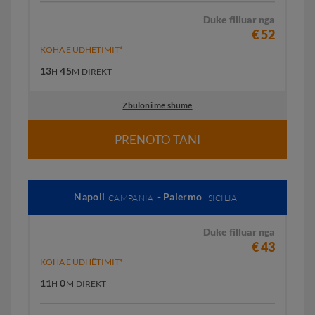
Duke filluar nga
€ 52
KOHA E UDHËTIMIT*
13
45
H
M
DIREKT
Zbuloni më shumë
PRENOTO TANI
Napoli
- Palermo
CAMPANIA
SICILIA
Duke filluar nga
€ 43
KOHA E UDHËTIMIT*
11
0
H
M
DIREKT