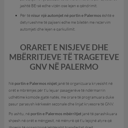
jashtë BE-së edhe vizën ose lejen e qëndrimit.
Për të
nisur një automjet në portin e Palermos
është e
detyrueshme të pajiseni edhe me biletën me rezervim
automjeti dhe lejen e qarkullimit.
ORARET E NISJEVE DHE
MBËRRITJEVE TË TRAGETEVE
GNV NË PALERMO
Në
portin e Palermos nisjet
janë të organizuara kryesisht në
orët e mbrëmjes për t'u lejuar pasagjerëve të ndërmarrin
udhëtime komode gjatë natës, me orare të programuara duke
pasur parasysh kërkesën sezonale dhe linjat kryesore të GNV.
Po ashtu, në
portin e Palermos mbërritjet
janë të parashikuara
shpesh në orët e mëngjesit, në mënyrë që t'u lejojnë atyre që
zbresin të organizojnë lehtësisht transfertat drejt