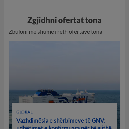
Zgjidhni ofertat tona
Zbuloni më shumë rreth ofertave tona
GLOBAL
Vazhdimësia e shërbimeve të GNV:
udhëtimet e konfirmuara për të gjithë