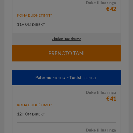
Duke filluar nga
€ 42
KOHA E UDHËTIMIT*
11
0
H
M
DIREKT
Zbuloni më shumë
PRENOTO TANI
Palermo
- Tunisi
SICILIA
TUNIZI
Duke filluar nga
€ 41
KOHA E UDHËTIMIT*
12
0
H
M
DIREKT
Duke filluar nga