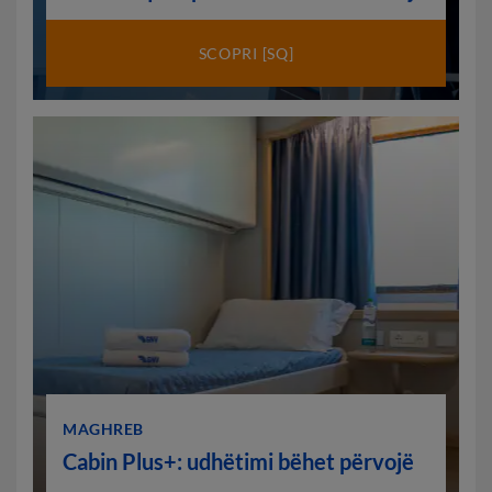
SCOPRI [SQ]
MAGHREB
Cabin Plus+: udhëtimi bëhet përvojë