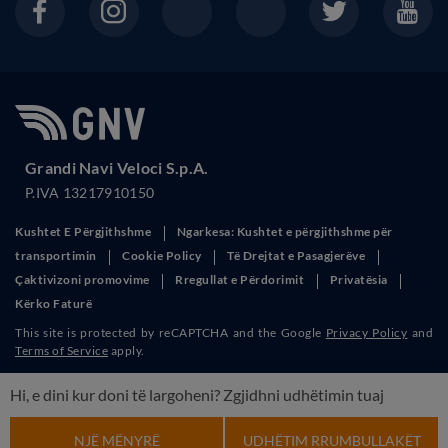
Grandi Navi Veloci S.p.A.
P.IVA 13217910150
Kushtet E Përgjithshme
Ngarkesa: Kushtet e përgjithshme për
transportimin
Cookie Policy
Të Drejtat e Pasagjerëve
Çaktivizoni promovime
Rregullat e Përdorimit
Privatësia
Kërko Faturë
This site is protected by reCAPTCHA and the Google
Privacy Policy
and
Terms of Service
apply.
Hi, e dini kur doni të largoheni? Zgjidhni udhëtimin tuaj
NJË MËNYRË
UDHËTIM RRUMBULLAKËT