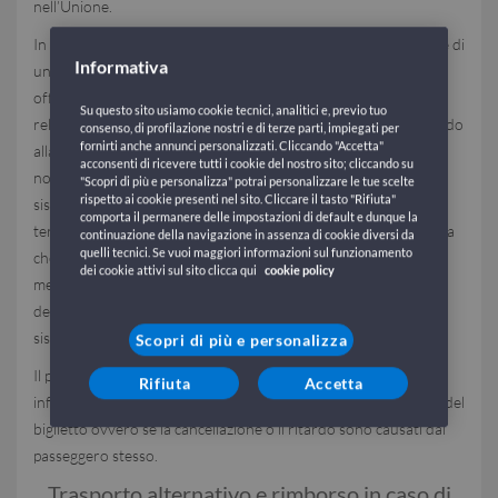
nell’Unione.
In caso di ritardo superiore a novanta minuti o di cancellazione di
Informativa
un servizio passeggeri o di una crociera, ai passeggeri sono
offerti gratuitamente spuntini, pasti o bevande in congrua
Su questo sito usiamo cookie tecnici, analitici e, previo tuo
relazione alla durata dell’attesa. In caso di cancellazione o ritardo
consenso, di profilazione nostri e di terze parti, impiegati per
fornirti anche annunci personalizzati. Cliccando "Accetta"
alla partenza che renda necessario un soggiorno di una o più
acconsenti di ricevere tutti i cookie del nostro sito; cliccando su
notti per il passeggero, il vettore offre gratuitamente una
"Scopri di più e personalizza" potrai personalizzare le tue scelte
rispetto ai cookie presenti nel sito. Cliccare il tasto "Rifiuta"
sistemazione adeguata, a bordo o a terra, e il trasporto tra il
comporta il permanere delle impostazioni di default e dunque la
terminale portuale e il luogo di sistemazione. Il vettore, se prova
continuazione della navigazione in assenza di cookie diversi da
quelli tecnici. Se vuoi maggiori informazioni sul funzionamento
che la cancellazione o il ritardo è provocato da condizioni
dei cookie attivi sul sito clicca qui
cookie policy
meteorologiche che mettono a rischio il funzionamento sicuro
della nave, è sollevato dall’obbligo di offrire gratuitamente una
sistemazione.
Scopri di più e personalizza
Il passeggero non ha diritto all’assistenza del vettore se è
Rifiuta
Accetta
informato della cancellazione o del ritardo prima dell’acquisto del
biglietto ovvero se la cancellazione o il ritardo sono causati dal
passeggero stesso.
Trasporto alternativo e rimborso in caso di