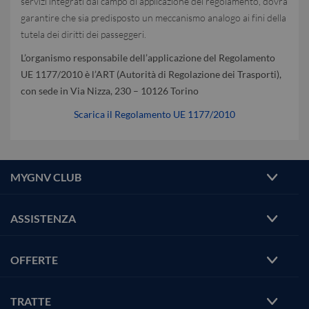
servizi integrati dal campo di applicazione del regolamento, dovrà
garantire che sia predisposto un meccanismo analogo ai fini della
tutela dei diritti dei passeggeri.
L’organismo responsabile dell’applicazione del Regolamento
UE 1177/2010 è l’ART (Autorità di Regolazione dei Trasporti),
con sede in Via Nizza, 230 – 10126 Torino
Scarica il Regolamento UE 1177/2010
MYGNV CLUB
ASSISTENZA
OFFERTE
TRATTE