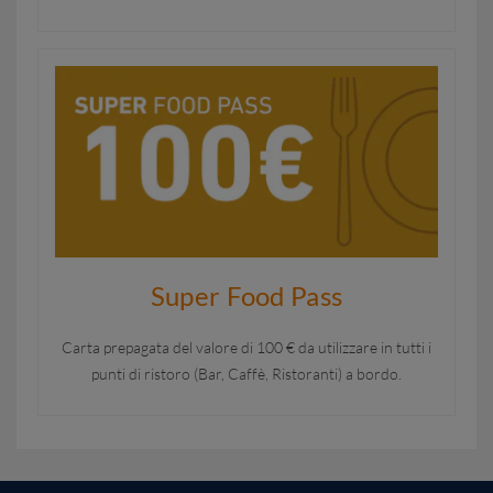
Super Food Pass
Carta prepagata del valore di 100 € da utilizzare in tutti i
punti di ristoro (Bar, Caffè, Ristoranti) a bordo.