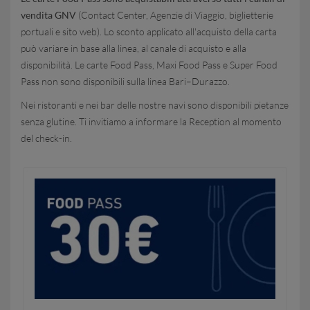
vendita GNV
(Contact Center, Agenzie di Viaggio, biglietterie
portuali e sito web). Lo sconto applicato all'acquisto della carta
può variare in base alla linea, al canale di acquisto e alla
disponibilità. Le carte Food Pass, Maxi Food Pass e Super Food
Pass non sono disponibili sulla linea Bari–Durazzo.
Nei ristoranti e nei bar delle nostre navi sono disponibili pietanze
senza glutine. Ti invitiamo a informare la Reception al momento
del check-in.