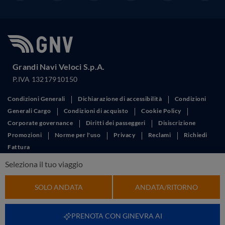
Grandi Navi Veloci S.p.A.
P.IVA 13217910150
Condizioni Generali
Dichiarazione di accessibilità
Condizioni
Generali Cargo
Condizioni di acquisto
Cookie Policy
Corporate governance
Diritti dei passeggeri
Disiscrizione
Promozioni
Norme per l'uso
Privacy
Reclami
Richiedi
Fattura
This site is protected by reCAPTCHA and the Google
Privacy Policy
and
Seleziona il tuo viaggio
Terms of Service
apply.
SOLO ANDATA
ANDATA/RITORNO
PRENOTA CON GINEVRA AI