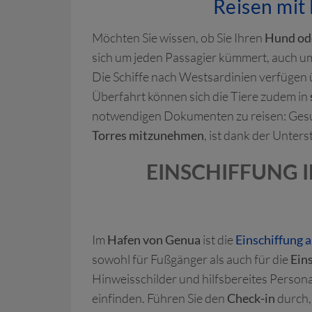
Reisen mit
Möchten Sie wissen, ob Sie Ihren
Hund ode
sich um jeden Passagier kümmert, auch u
Die Schiffe nach Westsardinien verfügen
Überfahrt können sich die Tiere zudem in
notwendigen Dokumenten zu reisen: Gesu
Torres mitzunehmen
, ist dank der Unte
EINSCHIFFUNG 
Im
Hafen von Genua
ist die
Einschiffung a
sowohl für Fußgänger als auch für die
Ein
Hinweisschilder und hilfsbereites Persona
einfinden. Führen Sie den
Check-in
durch,