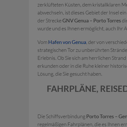
zerklüfteten Küsten, dem kristallklaren 
abwechseln, ist dieses Gebiet der Insel e
der Strecke
GNV Genua – Porto Torres
di
wurde und es Ihnen ermöglicht, auch Ihr 
Vom
Hafen von Genua
, der von verschied
strategischen Tor zu unberührten Stränd
Erlebnis. Ob Sie sich am herrlichen Stran
erkunden oder in die Ruhe kleiner histor
Lösung, die Sie gesucht haben.
FAHRPLÄNE, REISE
Die Schiffsverbindung
Porto Torres – Ge
regelmäßigen Fahrplänen, die es Ihnen ermö