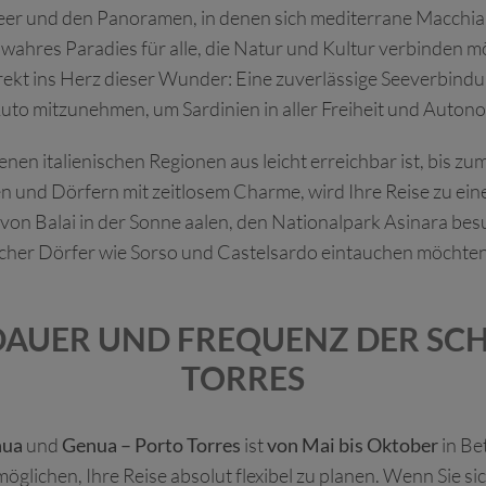
Meer und den Panoramen, in denen sich mediterrane Macchi
in wahres Paradies für alle, die Natur und Kultur verbinden 
rekt ins Herz dieser Wunder: Eine zuverlässige Seeverbindu
Auto mitzunehmen, um Sardinien in aller Freiheit und Auton
enen italienischen Regionen aus leicht erreichbar ist, bis zu
en und Dörfern mit zeitlosem Charme, wird Ihre Reise zu
d von Balai in der Sonne aalen, den Nationalpark Asinara bes
ischer Dörfer wie Sorso und Castelsardo eintauchen möchte
DAUER UND FREQUENZ DER SC
TORRES
nua
und
Genua – Porto Torres
ist
von Mai bis Oktober
in Be
glichen, Ihre Reise absolut flexibel zu planen. Wenn Sie si