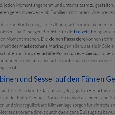
nd, jeden Moment angenehm und unterhaltsam zu gestalten. Di
eren gerecht werden – ob Familien mit Kindern, Alleinreise
äre an Bord ermöglicht es Ihnen, sich zurückzulehnen un
enießen. Dafür sorgen Bereiche für die
Freizeit
, Entspannun
ichen Moment machen. Die
kleinen Passagiere
können sich in 
enheit des
Maskottchens Marino
genießen, das sie in Spiel
schäften an Bord der
Schiffe Porto Torres – Genua
stöbern
ufenden zu bleiben oder sich zu unterhalten – ein Service, d
glich ist.
binen und Sessel auf den Fähren Ge
sind die Unterkünfte darauf ausgelegt, jedem Bedürfnis n
n
auf der Fähre Genua – Porto Torres sind als Innen- und A
en und eine regulierbare Klimaanlage sorgen für ein stets
as Meerespanorama direkt durch das eigene Bullauge zu bew