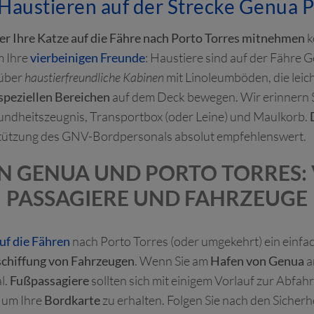
 Haustieren auf der Strecke Genua P
r Ihre Katze auf die Fähre nach Porto Torres mitnehmen
k
m Ihre
vierbeinigen Freunde
: Haustiere sind auf der Fähre 
 über
haustierfreundliche Kabinen
mit Linoleumböden, die leic
speziellen Bereichen
auf dem Deck bewegen. Wir erinnern Sie
ndheitszeugnis, Transportbox (oder Leine) und Maulkorb.
rstützung des GNV-Bordpersonals absolut empfehlenswert.
IN GENUA UND PORTO TORRES:
PASSAGIERE UND FAHRZEUGE
uf die Fähren
nach Porto Torres (oder umgekehrt) ein einfac
schiffung von Fahrzeugen
. Wenn Sie am
Hafen von Genua
a
l.
Fußpassagiere
sollten sich mit einigem Vorlauf zur Abfah
 um Ihre
Bordkarte
zu erhalten. Folgen Sie nach den Sicher