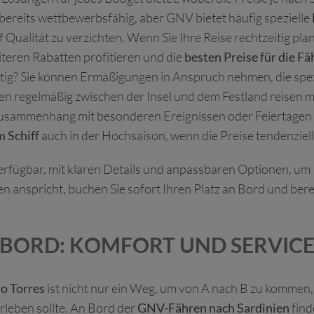
 bereits wettbewerbsfähig, aber GNV bietet häufig spezielle
uf Qualität zu verzichten. Wenn Sie Ihre Reise rechtzeitig pl
iteren Rabatten profitieren und die
besten Preise für die F
rtig? Sie können Ermäßigungen in Anspruch nehmen, die spez
den regelmäßig zwischen der Insel und dem Festland reisen
usammenhang mit besonderen Ereignissen oder Feiertagen st
 Schiff
auch in der Hochsaison, wenn die Preise tendenziel
erfügbar, mit klaren Details und anpassbaren Optionen, um
n anspricht, buchen Sie sofort Ihren Platz an Bord und berei
 BORD: KOMFORT UND SERVIC
o Torres
ist nicht nur ein Weg, um von A nach B zu kommen, 
erleben sollte. An Bord der
GNV-Fähren nach Sardinien
find