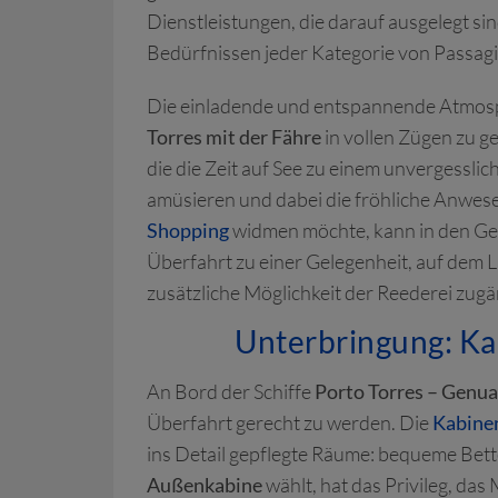
Dienstleistungen, die darauf ausgelegt si
Bedürfnissen jeder Kategorie von Passagi
Die einladende und entspannende Atmosph
Torres mit der Fähre
in vollen Zügen zu g
die die Zeit auf See zu einem unvergessl
amüsieren und dabei die fröhliche Anwes
Shopping
widmen möchte, kann in den Ge
Überfahrt zu einer Gelegenheit, auf dem La
zusätzliche Möglichkeit der Reederei zugän
Unterbringung: Ka
An Bord der Schiffe
Porto Torres – Genua
Überfahrt gerecht zu werden. Die
Kabine
ins Detail gepflegte Räume: bequeme Bett
Außenkabine
wählt, hat das Privileg, d