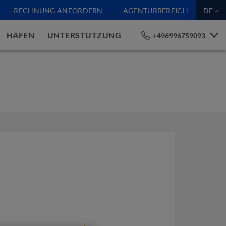
RECHNUNG ANFORDERN
AGENTURBEREICH
DE
HÄFEN
UNTERSTÜTZUNG
+496996759093