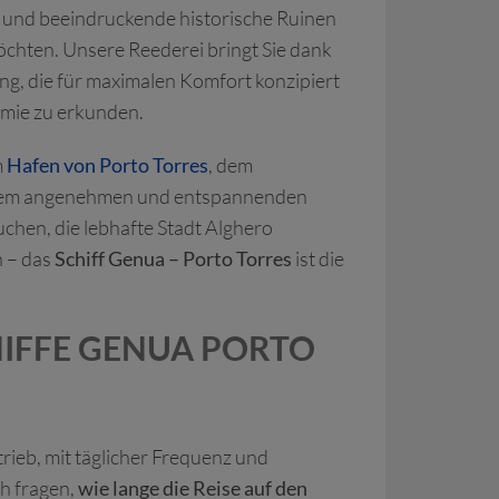
a und beeindruckende historische Ruinen
möchten. Unsere Reederei bringt Sie dank
ng, die für maximalen Komfort konzipiert
omie zu erkunden.
m
Hafen von Porto Torres
, dem
 einem angenehmen und entspannenden
uchen, die lebhafte Stadt Alghero
n – das
Schiff Genua – Porto Torres
ist die
HIFFE GENUA PORTO
trieb, mit täglicher Frequenz und
ch fragen,
wie lange die Reise auf den