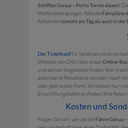
Schiffen Genua – Porto Torres dauert
: D
Wetterbedingungen. Was die
Fahrpläne d
Abfahrten
sowohl am Tag als auch in der
Der Ticketkauf
für Sardinien ist ein einf
Website von GNV über unser
Online-Bu
und aktiven Angeboten finden. Wer tradit
autorisierte Reisebüros wenden. Nach Abs
oder gedruckter Form. Sie müssen nur no
Einschiffungshafen einfinden: Ihre Reise 
Kosten und Sond
Fragen Sie sich, wie viel die
Fähre Genua –
sehr vorteilhaft dank einer Tarifpolitik, 