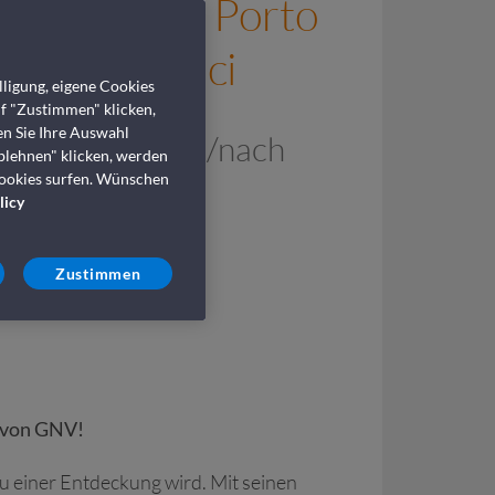
Genua nach Porto
i Navi Veloci
ligung, eigene Cookies
uf "Zustimmen" klicken,
en Sie Ihre Auswahl
 Ihre Fähre von/nach
blehnen" klicken, werden
Cookies surfen. Wünschen
licy
Zustimmen
s von GNV!
zu einer Entdeckung wird. Mit seinen