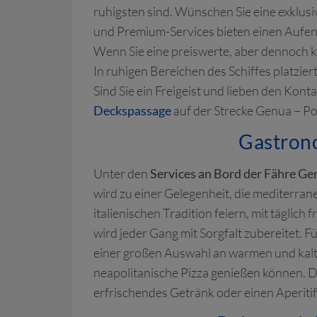
ruhigsten sind. Wünschen Sie eine exklus
und Premium-Services bieten einen Aufen
Wenn Sie eine preiswerte, aber dennoch 
In ruhigen Bereichen des Schiffes platzie
Sind Sie ein Freigeist und lieben den Kon
Deckspassage
auf der Strecke Genua – P
Gastrono
Unter den
Services an Bord der Fähre Ge
wird zu einer Gelegenheit, die mediterra
italienischen Tradition feiern, mit tägli
wird jeder Gang mit Sorgfalt zubereitet. Fü
einer großen Auswahl an warmen und kalt
neapolitanische Pizza genießen können. 
erfrischendes Getränk oder einen Aperiti