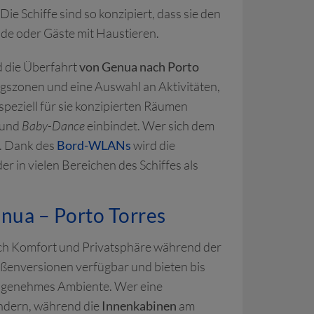
e Schiffe sind so konzipiert, dass sie den
nde oder Gäste mit Haustieren.
d die Überfahrt
von Genua nach Porto
gszonen und eine Auswahl an Aktivitäten,
speziell für sie konzipierten Räumen
e und
Baby-Dance
einbindet. Wer sich dem
. Dank des
Bord-WLANs
wird die
er in vielen Bereichen des Schiffes als
nua – Porto Torres
ach Komfort und Privatsphäre während der
ußenversionen verfügbar und bieten bis
 angenehmes Ambiente. Wer eine
undern, während die
Innenkabinen
am