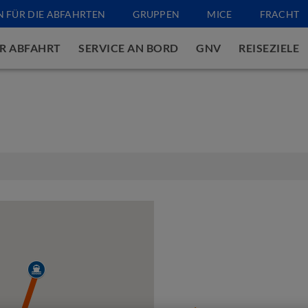
N FÜR DIE ABFAHRTEN
GRUPPEN
MICE
FRACHT
R ABFAHRT
SERVICE AN BORD
GNV
REISEZIELE