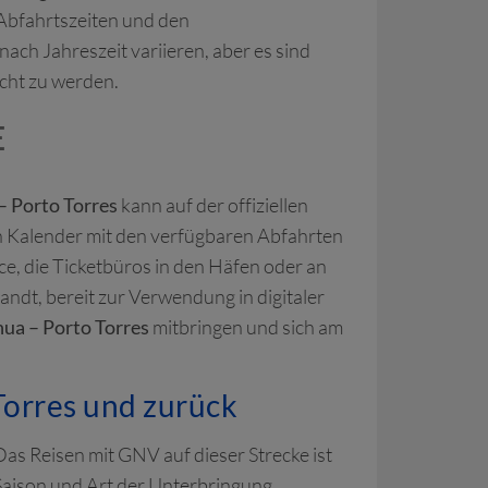
 Abfahrtszeiten und den
 nach Jahreszeit variieren, aber es sind
cht zu werden.
E
 Porto Torres
kann auf der offiziellen
 Kalender mit den verfügbaren Abfahrten
e, die Ticketbüros in den Häfen oder an
ndt, bereit zur Verwendung in digitaler
nua – Porto Torres
mitbringen und sich am
orres und zurück
as Reisen mit GNV auf dieser Strecke ist
h Saison und Art der Unterbringung