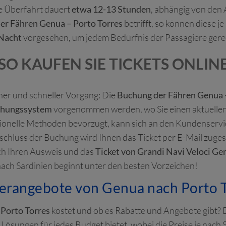
ie Überfahrt dauert
etwa 12-13 Stunden
, abhängig von den
er Fähren Genua – Porto Torres
betrifft, so können diese je
 Nacht
vorgesehen, um jedem Bedürfnis der Passagiere gere
SO KAUFEN SIE TICKETS ONLIN
acher und schneller Vorgang: Die
Buchung der Fähren Genua –
chungssystem
vorgenommen werden, wo Sie einen aktuellen
ionelle Methoden bevorzugt, kann sich an den Kundenservic
chluss der Buchung wird Ihnen das Ticket per E-Mail zugesa
ch Ihren Ausweis und das
Ticket von Grandi Navi Veloci Ge
nach Sardinien beginnt unter den besten Vorzeichen!
erangebote von Genua nach Porto T
 Porto Torres
kostet und ob es Rabatte und Angebote gibt? D
die Lösungen für jedes Budget bietet, wobei die Preise je nac