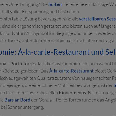
ivere Unterbringung? Die
Suiten
stellen eine erstklassige W
thalt voller Entspannung und Diskretion.
komfortable Lösung bevorzugen, sind die
verstellbaren Sess
rt, sind sie ergonomisch gestaltet und bieten auch auf länge
takt zur Natur? Als Symbol für die junge und unbeschwerte 
orto Torres, unter dem Sternenhimmel zu schlafen und tag
mie: À-la-carte-Restaurant und Sel
nua – Porto Torres
darf die Gastronomie nicht unerwähnt ble
ne Küche zu genießen. Das
À-la-carte-Restaurant
bietet Geri
ch frisch ausgewählten Qualitätszutaten: Von hausgemachter P
r diejenigen, die eine schnelle Mahlzeit bevorzugen, ist der
S
en Gerichten sowie speziellen
Kindermenüs
. Nicht zu verge
Die
Bars an Bord
der Genua – Porto Torres runden das Angebo
f bei Sonnenuntergang.