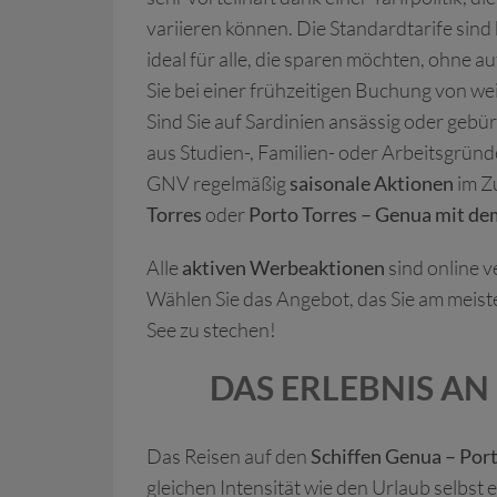
variieren können. Die Standardtarife sind
ideal für alle, die sparen möchten, ohne a
Sie bei einer frühzeitigen Buchung von we
Sind Sie auf Sardinien ansässig oder gebü
aus Studien-, Familien- oder Arbeitsgrün
GNV regelmäßig
saisonale Aktionen
im Z
Torres
oder
Porto Torres – Genua mit dem
Alle
aktiven Werbeaktionen
sind online v
Wählen Sie das Angebot, das Sie am meiste
See zu stechen!
DAS ERLEBNIS AN
Das Reisen auf den
Schiffen Genua – Port
gleichen Intensität wie den Urlaub selbst 