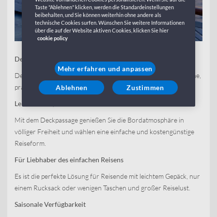
Taste "Ablehnen" klicken, werden die Standardeinstellungen
beibehalten, und Sie können weiterhin ohne andere als
technische Cookies surfen. Wünschen Sie weitere Informationen
über die auf der Website aktiven Cookies, klicken Sie hier
cookie policy
Deckpassage: die einfachste Lösung für freies Reisen
Mehr erfahren und anpassen
Der Deckpassage ist die perfekte Wahl für alle, die eine einfache,
praktische und flexible Art des Reisens suchen.
Ablehnen
Zustimmen
Leicht reisen, das Meer erleben
Mit dem Deckpassage genießen Sie die Bordatmosphäre in
völliger Freiheit und wählen eine einfache und kostengünstige
Reiseform.
Für Liebhaber des einfachen Reisens
Es ist die perfekte Lösung für Reisende mit leichtem Gepäck, nur
einem Rucksack oder wenigen Taschen und großer Reiselust.
Saisonale Verfügbarkeit