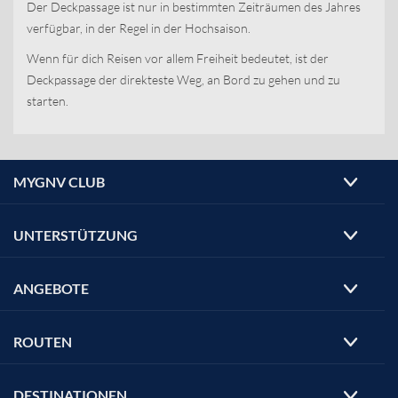
Der Deckpassage ist nur in bestimmten Zeiträumen des Jahres
verfügbar, in der Regel in der Hochsaison.
Wenn für dich Reisen vor allem Freiheit bedeutet, ist der
Deckpassage der direkteste Weg, an Bord zu gehen und zu
starten.
MYGNV CLUB
UNTERSTÜTZUNG
ANGEBOTE
ROUTEN
DESTINATIONEN