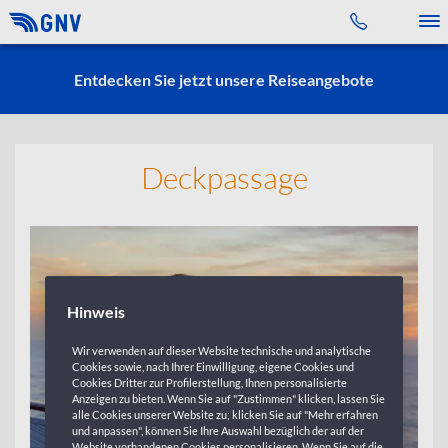
Toggle 
Entdecken Sie jetzt unsere Reiseangebote
Deckpassage
Hinweis
Wir verwenden auf dieser Website technische und analytische
Cookies sowie, nach Ihrer Einwilligung, eigene Cookies und
Cookies Dritter zur Profilerstellung, Ihnen personalisierte
Anzeigen zu bieten. Wenn Sie auf "Zustimmen" klicken, lassen Sie
alle Cookies unserer Website zu; klicken Sie auf "Mehr erfahren
und anpassen", können Sie Ihre Auswahl bezüglich der auf der
Website vorhandenen Cookies personalisieren. Wenn Sie auf die