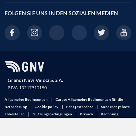
FOLGEN SIE UNS IN DEN
SOZIALEN MEDIEN
Grandi Navi Veloci S.p.A.
P.IVA 13217910150
Allgemeine Bedingungen
Cargo: Allgemeine Bedingungen für die
Beförderung
Cookie policy
Fahrgastrechte
Sonderangebote
abbestellen
Nutzungsbedingungen
Privacy
Rechnung
anfordern
This site is protected by reCAPTCHA and the Google
Privacy Policy
and
Terms of Service
apply.