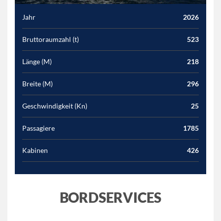
Jahr
2026
Bruttoraumzahl (t)
523
Länge (M)
218
Breite (M)
296
Geschwindigkeit (Kn)
25
Passagiere
1785
Kabinen
426
BORDSERVICES