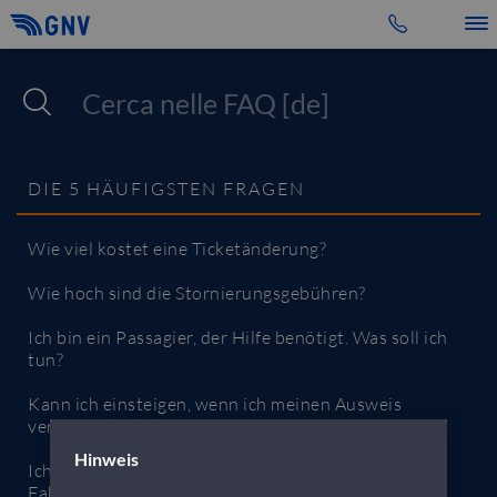
Toggle 
DIE 5 HÄUFIGSTEN FRAGEN
Wie viel kostet eine Ticketänderung?
Wie hoch sind die Stornierungsgebühren?
Ich bin ein Passagier, der Hilfe benötigt. Was soll ich
tun?
Kann ich einsteigen, wenn ich meinen Ausweis
vergessen habe?
Hinweis
Ich möchte buchen, habe aber noch keinen
Fahrzeugschein, wie soll ich vorgehen?