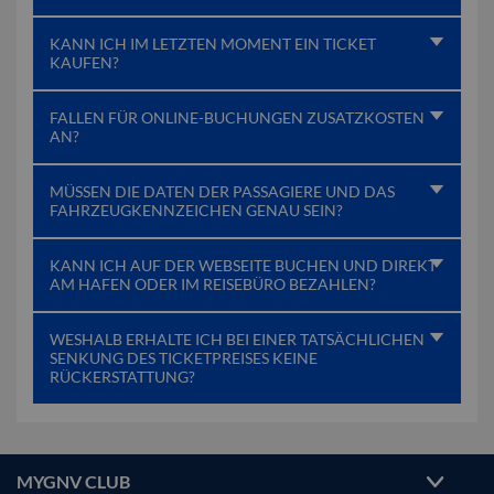
KANN ICH IM LETZTEN MOMENT EIN TICKET
KAUFEN?
FALLEN FÜR ONLINE-BUCHUNGEN ZUSATZKOSTEN
AN?
MÜSSEN DIE DATEN DER PASSAGIERE UND DAS
FAHRZEUGKENNZEICHEN GENAU SEIN?
KANN ICH AUF DER WEBSEITE BUCHEN UND DIREKT
AM HAFEN ODER IM REISEBÜRO BEZAHLEN?
WESHALB ERHALTE ICH BEI EINER TATSÄCHLICHEN
SENKUNG DES TICKETPREISES KEINE
RÜCKERSTATTUNG?
MYGNV CLUB