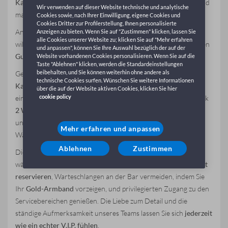
Kategorien A0 und A1
vorgesehen (maximale Höhe 1,90 m und
Wir verwenden auf dieser Website technische und analytische
maximale Länge 5 m).
Cookies sowie, nach Ihrer Einwilligung, eigene Cookies und
Cookies Dritter zur Profilerstellung, Ihnen personalisierte
An der Rezeption heißt Sie der
Leitende Zahlmeister
Anzeigen zu bieten. Wenn Sie auf "Zustimmen" klicken, lassen Sie
alle Cookies unserer Website zu; klicken Sie auf "Mehr erfahren
willkommen und übergibt Ihnen Ihr
Gold-Armband
sowie einen
und anpassen", können Sie Ihre Auswahl bezüglich der auf der
Gutschein für einen Willkommensaperitif
.
Website vorhandenen Cookies personalisieren. Wenn Sie auf die
Taste "Ablehnen" klicken, werden die Standardeinstellungen
beibehalten, und Sie können weiterhin ohne andere als
Genießen Sie exklusive Momente, wie das Treffen mit dem
technische Cookies surfen. Wünschen Sie weitere Informationen
Kapitän
des Schiffes, ideal für Fotos und ein wirklich
über die auf der Website aktiven Cookies, klicken Sie hier
cookie policy
einzigartiges Erlebnis. Teilen Sie jeden Moment Ihrer Reise dank
2 WLAN-Codes mit jeweils 3 GB
, nutzbar auf zwei Geräten,
und profitieren Sie vom
Priority Disembarking
, um ohne
Mehr erfahren und anpassen
Wartezeiten in der Garage zuerst von Bord zu gehen.
Ablehnen
Zustimmen
Die
VIP Experience
bietet Ihnen zudem zahlreiche Vorteile
während der Überfahrt: Sie können
einen Tisch im Restaurant
reservieren
, Warteschlangen an der Bar vermeiden, indem Sie
Ihr
Gold-Armband
vorzeigen, und privilegierten Zugang zu den
Servicebereichen genießen. Die Liebe zum Detail und die
ständige Aufmerksamkeit unseres Teams lassen Sie sich
jederzeit
wie ein echter V.I.P. fühlen
.