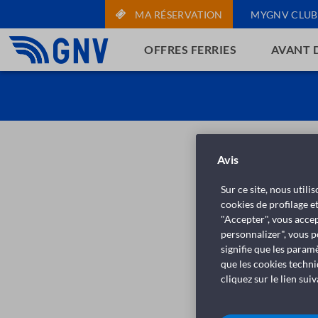
MA RÉSERVATION
MYGNV CLUB
OFFRES FERRIES
AVANT 
Avis
Sur ce site, nous util
cookies de profilage e
"Accepter", vous accep
personnalizer", vous p
signifie que les param
que les cookies techni
cliquez sur le lien sui