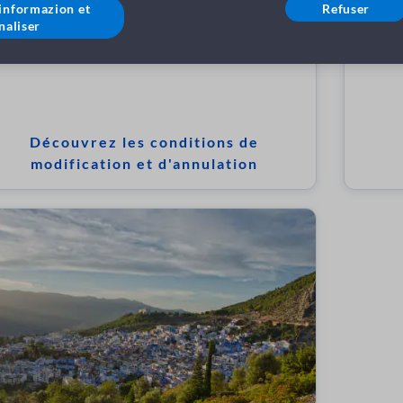
'informazion et
Refuser
naliser
Découvrez les conditions de
modification et d'annulation