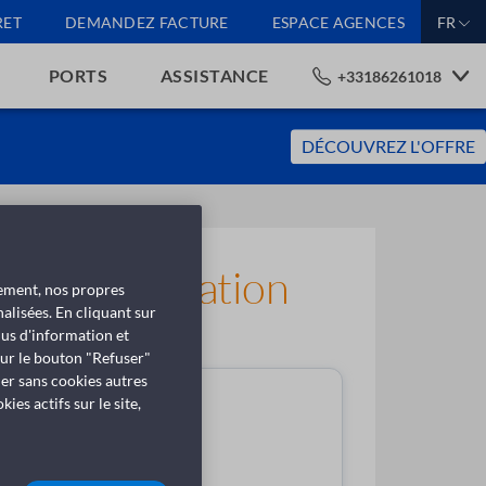
RET
DEMANDEZ FACTURE
ESPACE AGENCES
FR
PORTS
ASSISTANCE
+33186261018
DÉCOUVREZ L'OFFRE
n et d'annulation
tement, nos propres
alisées. En cliquant sur
lus d'information et
sur le bouton "Refuser"
uer sans cookies autres
es actifs sur le site,