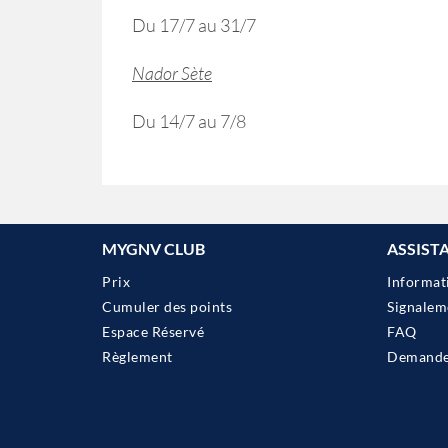
Du 17/7 au 31/7
Nador Sète
Du 14/7 au 7/8
MYGNV CLUB
ASSIST
Prix
Informat
Cumuler des points
Signalem
Espace Réservé
FAQ
Règlement
Demander