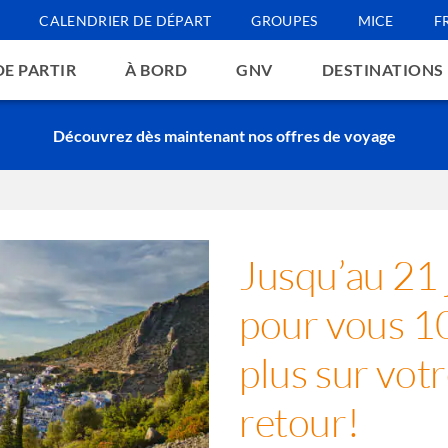
CALENDRIER DE DÉPART
GROUPES
MICE
F
DE PARTIR
À BORD
GNV
DESTINATIONS
Découvrez dès maintenant nos offres de voyage
Jusqu’au 21 
pour vous 1
plus sur vot
retour!