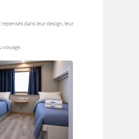
repensés dans leur design, leur
tement, nos propres
alisées. En cliquant sur
lus d'information et
sur le bouton "Refuser"
du voyage.
uer sans cookies autres
es actifs sur le site,
Accepter