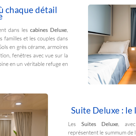
ù chaque détail
e
uent dans les
cabines Deluxe
,
s familles et les couples dans
Sols en grès cérame, armoires
tion, fenêtres avec vue sur la
ine en un véritable refuge en
Suite Deluxe : le
Les
Suites Deluxe
, avec
représentent le summum de l