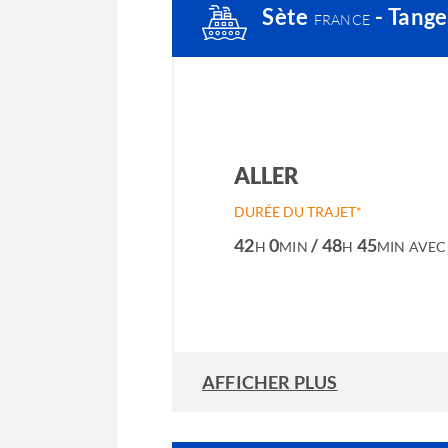
Sète
- Tang
FRANCE
ALLER
DURÉE DU TRAJET*
42
0
/ 48
45
H
MIN
H
MIN
AVEC
AFFICHER PLUS