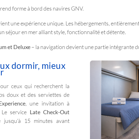
prend forme à bord des navires GNV.
vient une expérience unique. Les hébergements, entièrement 
isons des cookies techniques, analytiques et, sous réserve de votre consen
t ceux de tiers, utilisés également pour vous fournir des annonces personn
n séjour en mer alliant style, fonctionnalité et détente.
tez de recevoir tous les cookies de notre site ; en cliquant sur "Obtenir p
ourrez personnaliser votre choix de cookies présents sur le site. Cliquer 
um et Deluxe
– la navigation devient une partie intégrante 
ètres par défaut restent inchangés et que vous pourrez continuer à navig
ques. Si vous souhaitez plus d'informations sur le fonctionnement des cooki
ux dormir, mieux
vant
politique de cookies
r
'informazion et
Refuser
our ceux qui recherchent la
naliser
aps doux et des serviettes de
xperience
, une invitation à
. Le service
Late Check-Out
e jusqu'à 15 minutes avant