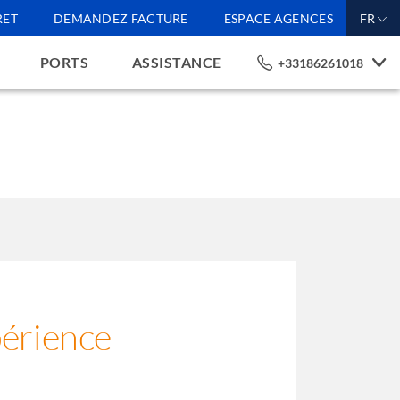
RET
DEMANDEZ FACTURE
ESPACE AGENCES
FR
PORTS
ASSISTANCE
+33186261018
périence