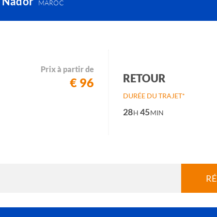
- Nador
MAROC
Prix à partir de
RETOUR
€ 96
DURÉE DU TRAJET*
28
45
H
MIN
RÉ