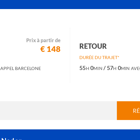
Prix à partir de
RETOUR
€ 148
DURÉE DU TRAJET*
55
0
/ 57
0
 APPEL BARCELONE
H
MIN
H
MIN
AVE
RÉ