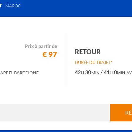
er
MAROC
Prix à partir de
RETOUR
€ 97
DURÉE DU TRAJET*
42
30
/ 41
0
 APPEL BARCELONE
H
MIN
H
MIN
AV
RÉ