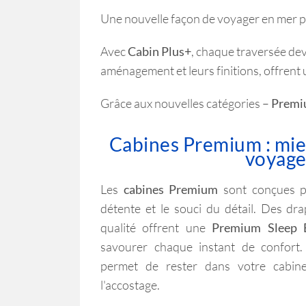
Une nouvelle façon de voyager en mer 
Avis
Avec
Cabin Plus+
, chaque traversée de
Sur ce site, nous util
cookies de profilage e
aménagement et leurs finitions, offrent u
"Accepter", vous accep
personnalizer", vous p
Grâce aux nouvelles catégories –
Premi
signifie que les param
que les cookies techni
Cabines Premium : mie
cliquez sur le lien sui
voyage
Obtenir plus d
Les
cabines Premium
sont conçues p
person
détente et le souci du détail. Des dr
qualité offrent une
Premium Sleep E
savourer chaque instant de confort
permet de rester dans votre cabin
l'accostage.