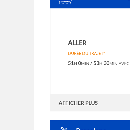
ALLER
DURÉE DU TRAJET*
51
0
/ 53
30
H
MIN
H
MIN
AVEC
AFFICHER PLUS