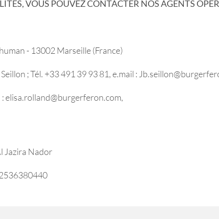
LITÉS, VOUS POUVEZ CONTACTER NOS AGENTS OPÉR
human - 13002 Marseille (France)
eillon ; Tél. +33 491 39 93 81, e.mail : Jb.seillon@burgerf
l : elisa.rolland@burgerferon.com,
l Jazira Nador
+212536380440