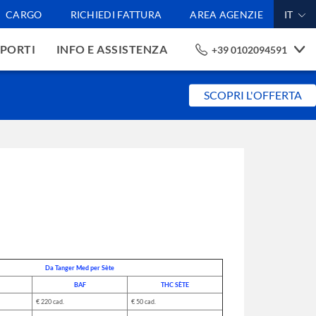
CARGO
RICHIEDI FATTURA
AREA AGENZIE
IT
PORTI
INFO E ASSISTENZA
+39 0102094591
SCOPRI L'OFFERTA
Da Tanger Med per Sète
BAF
THC SÈTE
€ 220 cad.
€ 50 cad.