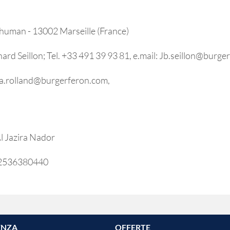
chuman - 13002 Marseille (France)
 Seillon; Tel. +33 491 39 93 81, e.mail: Jb.seillon@burg
lisa.rolland@burgerferon.com,
Al Jazira Nador
212536380440
ENZA
OFFERTE