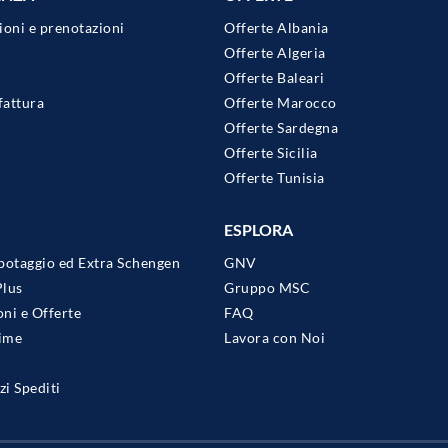
ioni e prenotazioni
Offerte Albania
Offerte Algeria
Offerte Baleari
fattura
Offerte Marocco
Offerte Sardegna
Offerte Sicilia
Offerte Tunisia
ESPLORA
botaggio ed Extra Schengen
GNV
Plus
Gruppo MSC
ni e Offerte
FAQ
Time
Lavora con Noi
i Spediti