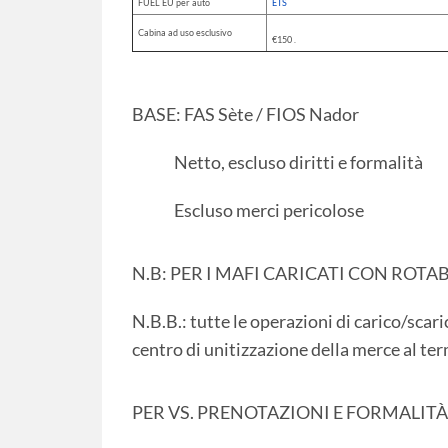
FUEL EU per auto
ETS
Cabina ad uso esclusivo
€150 .
BASE: FAS Sète / FIOS Nador
Netto, escluso diritti e formalità
Escluso merci pericolose
N.B: PER I MAFI CARICATI CON ROT
N.B.B.: tutte le operazioni di carico/scari
centro di unitizzazione della merce al te
PER VS. PRENOTAZIONI E FORMALITÀ