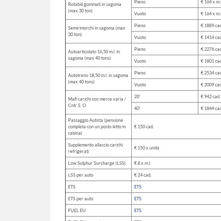
Pieno
€ 164 x m.l
Rotabili gommati in sagoma
(max 30 ton)
Vuoto
€ 164 x m.l
Pieno
€ 1889 cad
Semirimorchi in sagoma (max
30 ton)
Vuoto
€ 1414 cad
Pieno
€ 2276 cad
Autoarticolato 16,50 m.l. in
sagoma (max 40 tons)
Vuoto
€ 1801 cad
Pieno
€ 2534 cad
Autotreno 18,50 m.l. in sagoma
(max 40 tons)
Vuoto
€ 2009 cad
20'
€ 942 cad.
Mafi carichi con merce varia /
Cntr S. O.
40'
€ 1844 cad
Passaggio Autista (pensione
completa con un posto letto in
€ 150 cad.
cabina)
Supplemento allaccio carichi
€ 150 x unità
refrigerati
Low Sulphur Surcharge (LSS)
€ 8 x m.l.
LSS per auto
€ 24 cad.
ETS
ETS
ETS per auto
ETS
FUEL EU
ETS