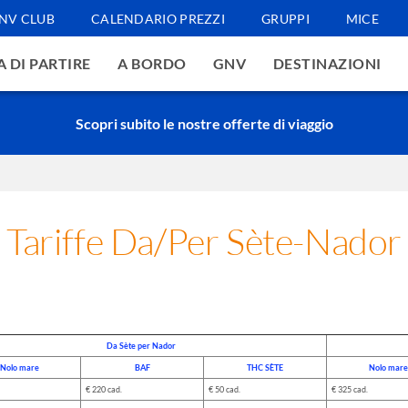
NV CLUB
CALENDARIO PREZZI
GRUPPI
MICE
 DI PARTIRE
A BORDO
GNV
DESTINAZIONI
Scopri subito le nostre offerte di viaggio
Tariffe Da/Per Sète-Nador
Da Sète per Nador
Nolo mare
BAF
THC SÈTE
Nolo mare
€ 220 cad.
€ 50 cad.
€ 325 cad.