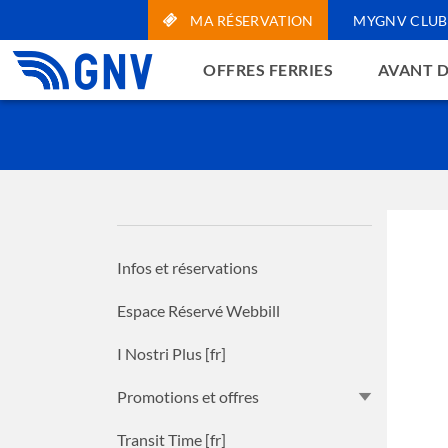
MA RÉSERVATION
MYGNV CLUB
OFFRES FERRIES
AVANT D
Avis
Sur ce site, nous util
cookies de profilage e
"Accepter", vous accep
Infos et réservations
personnalizer", vous p
signifie que les param
Espace Réservé Webbill
que les cookies techni
cliquez sur le lien sui
I Nostri Plus [fr]
Promotions et offres
Obtenir plus d
person
Transit Time [fr]