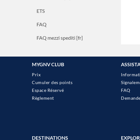
ETS
FAQ
FAQ mezzi spediti [fr]
MYGNV CLUB
ASSIST
Prix
Informat
Cumuler des points
Signalem
Espace Réservé
FAQ
Règlement
Demander
DESTINATIONS
EXPLOR