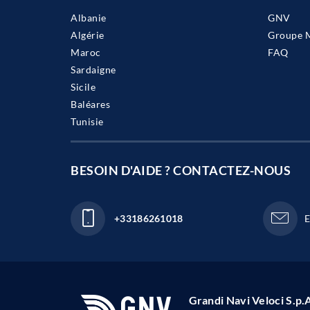
Albanie
GNV
Algérie
Groupe 
Maroc
FAQ
Sardaigne
Sicile
Baléares
Tunisie
BESOIN D'AIDE ? CONTACTEZ-NOUS
+33186261018
E
Grandi Navi Veloci S.p.