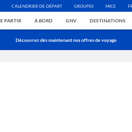
CALENDRIER DE DÉPART
GROUPES
MICE
F
E PARTIR
À BORD
GNV
DESTINATIONS
Découvrez dès maintenant nos offres de voyage
isons des cookies techniques, analytiques et, sous réserve de votre consen
t ceux de tiers, utilisés également pour vous fournir des annonces personn
tez de recevoir tous les cookies de notre site ; en cliquant sur "Obtenir p
ourrez personnaliser votre choix de cookies présents sur le site. Cliquer 
ètres par défaut restent inchangés et que vous pourrez continuer à navig
ques. Si vous souhaitez plus d'informations sur le fonctionnement des cooki
vant
politique de cookies
'informazion et
Refuser
naliser