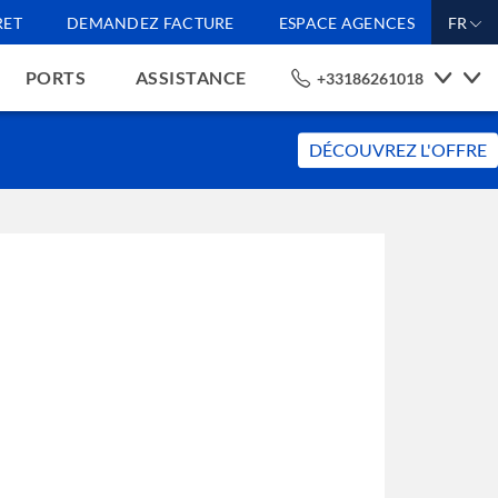
RET
DEMANDEZ FACTURE
ESPACE AGENCES
FR
PORTS
ASSISTANCE
+33186261018
DÉCOUVREZ L'OFFRE
tement, nos propres
alisées. En cliquant sur
lus d'information et
sur le bouton "Refuser"
uer sans cookies autres
es actifs sur le site,
Accepter