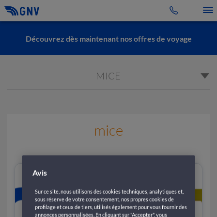
Toggle 
Découvrez dès maintenant nos offres de voyage
MICE
mice
Avis
Sur ce site, nous utilisons des cookies techniques, analytiques et,
sous réserve de votre consentement, nos propres cookies de
profilage et ceux de tiers, utilisés également pour vous fournir des
annonces personnalisées. En cliquant sur "Accepter", vous