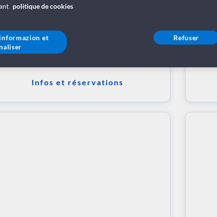
vant
politique de cookies
'informazion et
Refuser
naliser
Infos et réservations