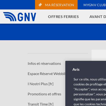
MA RÉSERVATION
MYGNV CLUB
OFFRES FERRIES
AVANT D
Infos et réservations
Avis
Espace Réservé Webbill
Sur ce site, nous util
I Nostri Plus [fr]
cookies de profilage e
"Accepter", vous accep
Promotions et offres
personnalizer", vous p
signifie que les param
Transit Time [fr]
que les cookies techni