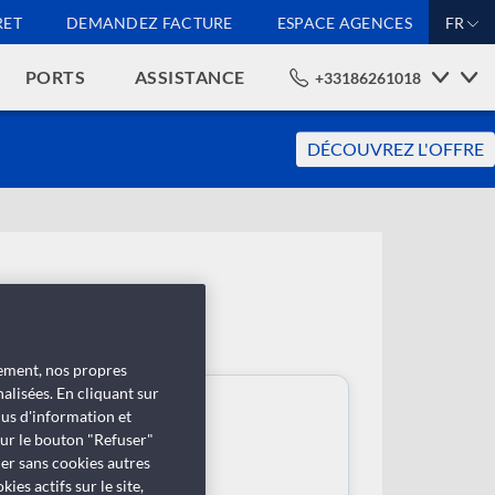
RET
DEMANDEZ FACTURE
ESPACE AGENCES
FR
PORTS
ASSISTANCE
+33186261018
DÉCOUVREZ L'OFFRE
tement, nos propres
alisées. En cliquant sur
lus d'information et
sur le bouton "Refuser"
uer sans cookies autres
es actifs sur le site,