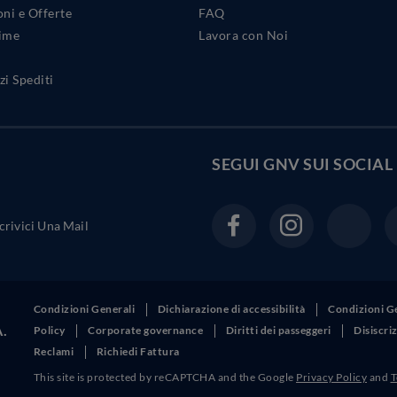
ni e Offerte
FAQ
Time
Lavora con Noi
i Spediti
SEGUI GNV SUI
SOCIAL
crivici Una Mail
Condizioni Generali
Dichiarazione di accessibilità
Condizioni G
A.
Policy
Corporate governance
Diritti dei passeggeri
Disiscr
Reclami
Richiedi Fattura
This site is protected by reCAPTCHA and the Google
Privacy Policy
and
T