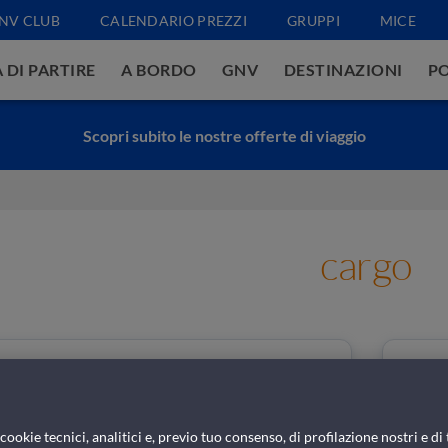
NV CLUB
CALENDARIO PREZZI
GRUPPI
MICE
 DI PARTIRE
A BORDO
GNV
DESTINAZIONI
PO
Scopri subito le nostre offerte di viaggio
cargo
ookie tecnici, analitici e, previo tuo consenso, di profilazione nostri e di 