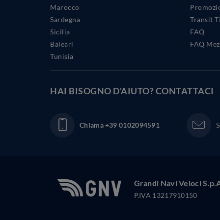
Marocco
Promozio
Sardegna
Transit 
Sicilia
FAQ
Baleari
FAQ Mezz
Tunisia
HAI BISOGNO D'AIUTO?
CONTATTACI
Chiama
+39 0102094591
S
Grandi Navi Veloci S.p.
P.IVA 13217910150