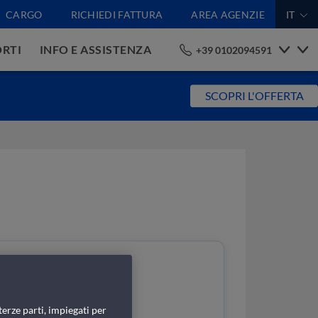
CARGO
RICHIEDI FATTURA
AREA AGENZIE
IT
RTI
INFO E ASSISTENZA
+39 0102094591
SCOPRI L'OFFERTA
terze parti, impiegati per