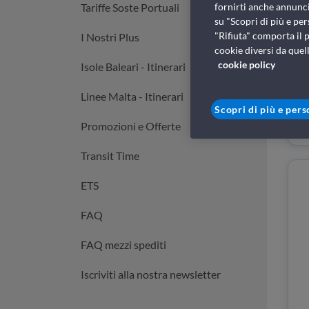
Tariffe Soste Portuali
fornirti anche annunci
su "Scopri di più e per
"Rifiuta" comporta il 
I Nostri Plus
cookie diversi da quell
cookie policy
Isole Baleari - Itinerari
Linee Malta - Itinerari
Scopri di più e pers
Promozioni e Offerte
Transit Time
ETS
FAQ
FAQ mezzi spediti
Iscriviti alla nostra newsletter