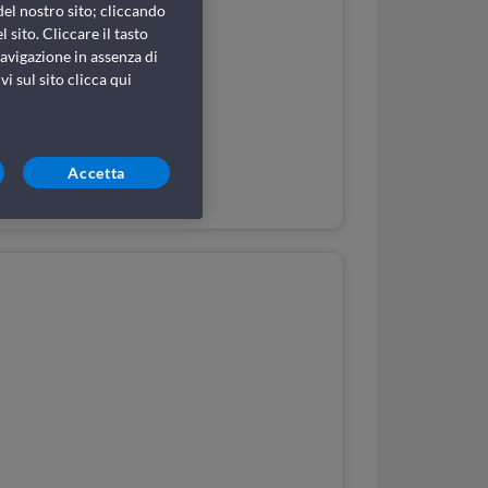
del nostro sito; cliccando
 sito. Cliccare il tasto
avigazione in assenza di
i sul sito clicca qui
Accetta
Listini Merci