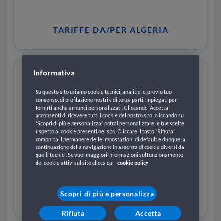
TARIFFE DA/PER ALGERIA
Informativa
Su questo sito usiamo cookie tecnici, analitici e, previo tuo
consenso, di profilazione nostri e di terze parti, impiegati per
fornirti anche annunci personalizzati. Cliccando "Accetta"
acconsenti di ricevere tutti i cookie del nostro sito; cliccando su
"Scopri di più e personalizza" potrai personalizzare le tue scelte
rispetto ai cookie presenti nel sito. Cliccare il tasto "Rifiuta"
comporta il permanere delle impostazioni di default e dunque la
continuazione della navigazione in assenza di cookie diversi da
quelli tecnici. Se vuoi maggiori informazioni sul funzionamento
dei cookie attivi sul sito clicca qui
cookie policy
Scopri di più e personalizza
Tariffe Per/Da Isole Baleari
Rifiuta
Accetta