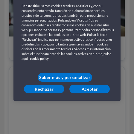
En este sitio usamos cookies técnicas, analíticas y, con su
consentimiento previo, también de elaboración de perfiles
propios y de terceros, utilizadas también para proporcionarle
anuncios personalizados. Pulsando en "Aceptar", da su
consentimiento para recibir todas las cookies de nuestro sitio
web; pulsando "Saber más y personalizar" podrá personalizar sus
opciones en base a las cookies en el sitio web. Pulsar la tecla
"Rechazar" implica que permanecen activas las configuraciones
predefinidas y que, por lo tanto, sigue navegando sin cookies
Contactos
distintas de las meramente técnicas. Si desea más información
sobre el funcionamiento de las cookies activas en el sitio, pulse
aquí
cookie policy
Saber más y personalizar
Rechazar
Aceptar