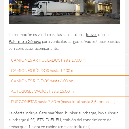
web; pulsando "Saber más y personalizar" podrá personalizar sus
opciones en base a las cookies en el sitio web. Pulsar la tecla
"Rechazar" implica que permanecen activas las configuraciones
predefinidas y que, por lo tanto, sigue navegando sin cookies
distintas de las meramente técnicas. Si desea más información
sobre el funcionamiento de las cookies activas en el sitio, pulse
aquí
cookie policy
La promoción es válida para las salidas de los
jueves
desde
Palermo a Génova
para vehículos cargados/vacíos/superpuestos
Saber más y personalizar
con conductor acompañante.
Rechazar
Aceptar
CAMIONES ARTICULADOS hasta 17,00 m:
CAMIONES RÍGIDOS hasta 12,00 m:
CAMIONES RÍGIDOS hasta 6,00 m:
AUTOBUSES VACÍOS hasta 15,00 m:
FURGONETAS hasta 7,80 m (masa total hasta 3,5 toneladas):
La oferta incluye: flete marítimo, bunker surcharge, low sulphur
surcharge (LSS), ETS, FUEL EU, emisión del conocimiento de
embarque, 1 plaza en cabina (comidas incluidas).