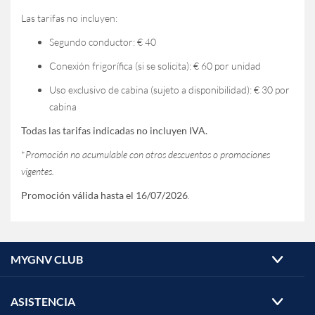
Las tarifas no incluyen:
Segundo conductor: € 40
Conexión frigorífica (si se solicita): € 60 por unidad
Uso exclusivo de cabina (sujeto a disponibilidad): € 30 por
cabina
Todas las tarifas indicadas no incluyen IVA.
*
Promoción no acumulable con otros descuentos o promociones
vigentes.
Promoción válida hasta el 16/07/2026
.
MYGNV CLUB
ASISTENCIA