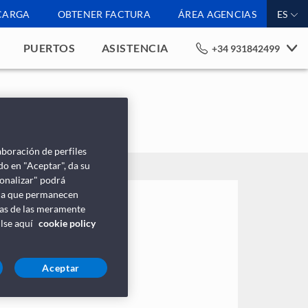
CARGA
OBTENER FACTURA
ÁREA AGENCIAS
ES
PUERTOS
ASISTENCIA
+34 931842499
aboración de perfiles
do en "Aceptar", da su
sonalizar" podrá
lica que permanecen
ntas de las meramente
ulse aquí
cookie policy
Aceptar