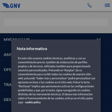
Toggle 
MYGNV CLUB
Nota informativa
ASISTENCIA
En este sitio usamos cookies técnicas, analíticas y, con su
consentimiento previo, también de elaboración de perfiles
propios y de terceros, utilizadas también para proporcionarle
OFERTAS
anuncios personalizados. Pulsando en "Aceptar", da su
consentimiento para recibir todas las cookies de nuestro sitio
web; pulsando "Saber más y personalizar" podrá personalizar sus
opciones en base a las cookies en el sitio web. Pulsar la tecla
TRAYECTOS
"Rechazar" implica que permanecen activas las configuraciones
predefinidas y que, por lo tanto, sigue navegando sin cookies
distintas de las meramente técnicas. Si desea más información
sobre el funcionamiento de las cookies activas en el sitio, pulse
DESTINOS
aquí
cookie policy