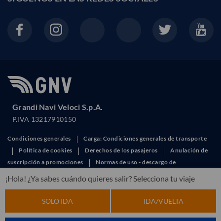
Grandi Navi Veloci S.p.A.
P.IVA 13217910150
Condiciones generales
Carga: Condiciones generales de transporte
Política de cookies
Derechos de los pasajeros
Anulación de
suscripción a promociones
Normas de uso - descargo de
responsabilidad
Política de privacidad
Obtener factura
¡Hola! ¿Ya sabes cuándo quieres salir? Selecciona tu viaje
This site is protected by reCAPTCHA and the Google
Privacy Policy
and
Terms of Service
apply.
SOLO IDA
IDA/VUELTA