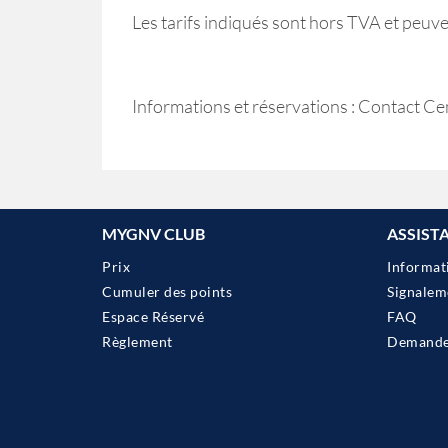
Les tarifs indiqués sont hors TVA et peuve
Informations et réservations : Contact C
MYGNV CLUB
ASSIST
Prix
Informat
Cumuler des points
Signalem
Espace Réservé
FAQ
Règlement
Demander