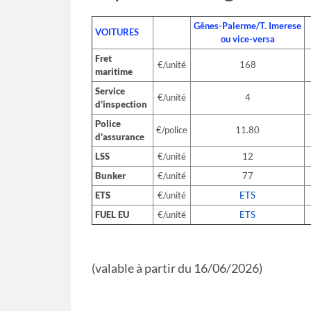
Obtenir plus d
person
Gênes-Palerme/T. Imerese
VOITURES
ou vice-versa
Fret
€/unité
168
maritime
Service
€/unité
4
d’inspection
Police
€/police
11.80
d’assurance
LSS
€/unité
12
Bunker
€/unité
77
ETS
€/unité
ETS
FUEL EU
€/unité
ETS
(valable à partir du 16/06/2026)