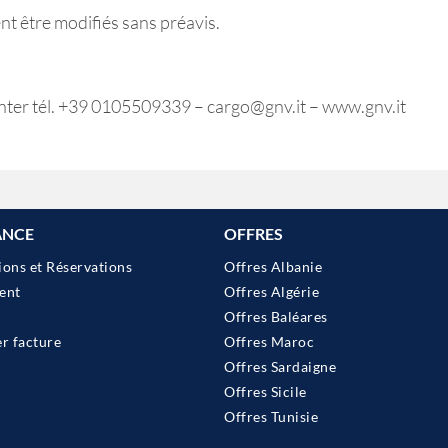
nt être modifiés sans préavis.
enter tél. +39 0105509339 – cargo@gnv.it – www.gnv.it
ANCE
OFFRES
ions et Réservations
Offres Albanie
ent
Offres Algérie
Offres Baléares
 facture
Offres Maroc
Offres Sardaigne
Offres Sicile
Offres Tunisie