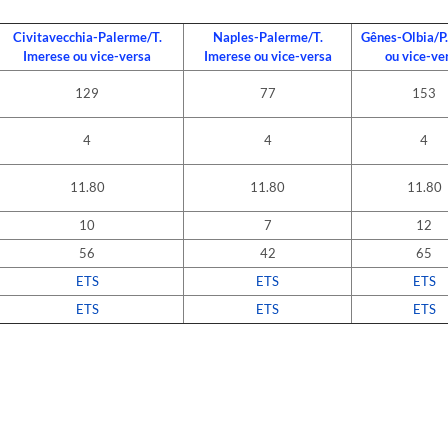
'informazion et
Refuser
naliser
Civitavecchia-Palerme/T.
Naples-Palerme/T.
Gênes-Olbia/P.
Imerese ou vice-versa
Imerese ou vice-versa
ou vice-ve
129
77
153
4
4
4
11.80
11.80
11.80
10
7
12
56
42
65
ETS
ETS
ETS
ETS
ETS
ETS