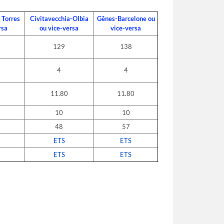
Accepter
 Torres
Civitavecchia-Olbia
Gênes-Barcelone ou
rsa
ou vice-versa
vice-versa
129
138
4
4
11.80
11.80
10
10
48
57
ETS
ETS
ETS
ETS