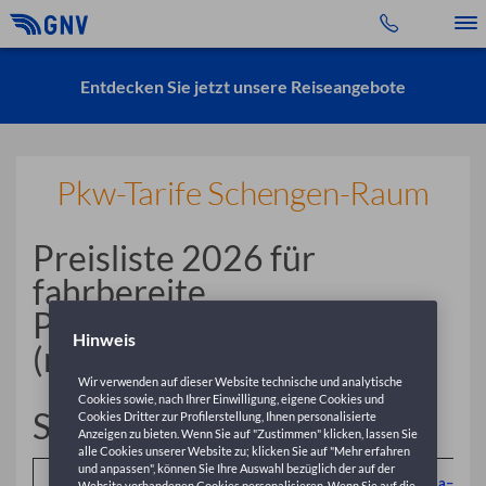
Toggle 
Entdecken Sie jetzt unsere Reiseangebote
Pkw-Tarife Schengen-Raum
Preisliste 2026 für
fahrbereite
Personenkraftwagen
Hinweis
(neu/gebraucht)
Wir verwenden auf dieser Website technische und analytische
Cookies sowie, nach Ihrer Einwilligung, eigene Cookies und
Schengen-Raum
Cookies Dritter zur Profilerstellung, Ihnen personalisierte
Anzeigen zu bieten. Wenn Sie auf "Zustimmen" klicken, lassen Sie
alle Cookies unserer Website zu; klicken Sie auf "Mehr erfahren
und anpassen", können Sie Ihre Auswahl bezüglich der auf der
Genua–
N
Civitavecchia–
Website vorhandenen Cookies personalisieren. Wenn Sie auf die