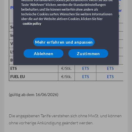
Palermo/T.
Pal
Palermo/T.
Taste "Ablehnen" klicken, werden die Standardeinstellungen
PERSONENKRAFTWAGEN
Imerese
I
beibehalten, und Sie können weiterhin ohne andere als
Imerese oder
oder
technische Cookies surfen. Wünschen Sie weitere Informationen
umgekehrt
umgekehrt
um
über die auf der Website aktiven Cookies, klicken Sie hier
cookie policy
Seefracht
€/Stk.
168
129
Inspektionsservice
€/Stk.
4
4
Mehr erfahren und anpassen
Versicherungspolice
€/Police
11.80
11.80
LSS
€/Stk.
12
10
Ablehnen
Zustimmen
Bunker
€/Stk.
77
56
ETS
€/Stk.
ETS
ETS
FUEL EU
€/Stk.
ETS
ETS
(gültig ab dem 16/06/2026)
Die angegebenen Tarife verstehen sich ohne MwSt. und können
ohne vorherige Ankündigung geändert werden.