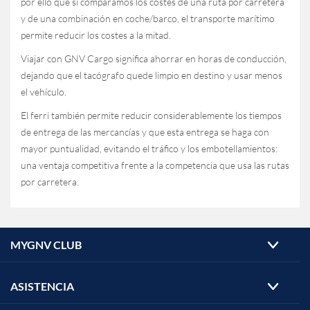
por ello que si comparamos los costes de una ruta por carretera
y de una combinación en coche/barco, el transporte marítimo
permite reducir los costes a la mitad.
Viajar con GNV Cargo significa ahorrar en horas de conducción,
dejando que el tacógrafo quede limpio en destino y usar menos
el vehículo.
El ferri también permite reducir considerablemente los tiempos
de entrega de las mercancías y que esta entrega se haga con
mayor puntualidad, evitando el tráfico y los embotellamientos:
una ventaja competitiva frente a la competencia que usa las rutas
por carretera.
MYGNV CLUB
ASISTENCIA