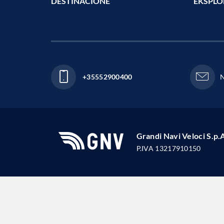
DESTINACIONE
EKSPLO
+35552900400
N
Grandi Navi Veloci S.p.
P.IVA 13217910150