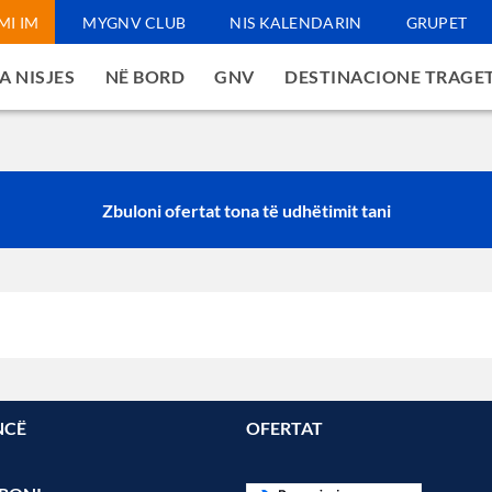
MI IM
MYGNV CLUB
NIS KALENDARIN
GRUPET
A NISJES
NË BORD
GNV
DESTINACIONE TRAGE
Zbuloni ofertat tona të udhëtimit tani
NCË
OFERTAT