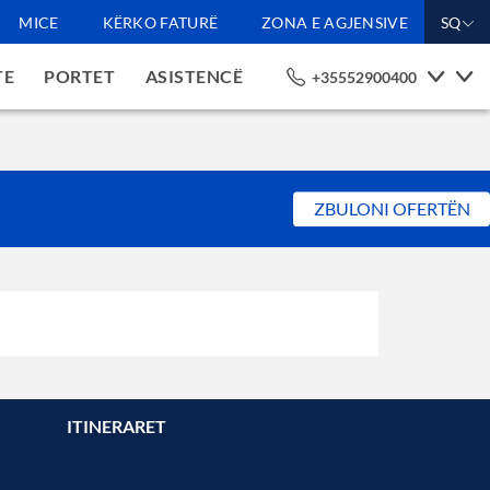
MICE
KËRKO FATURË
ZONA E AGJENSIVE
SQ
TE
PORTET
ASISTENCË
+35552900400
ZBULONI OFERTËN
ITINERARET