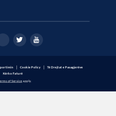
sportimin
Cookie Policy
Të Drejtat e Pasagjerëve
Kërko Faturë
erms of Service
apply.