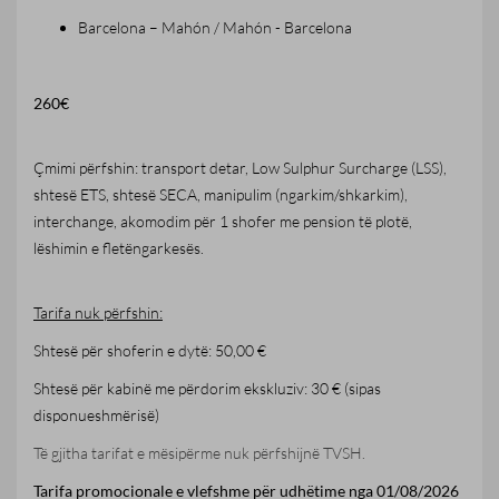
Barcelona – Mahón / Mahón - Barcelona
260€
Çmimi përfshin: transport detar, Low Sulphur Surcharge (LSS),
shtesë ETS, shtesë SECA, manipulim (ngarkim/shkarkim),
interchange, akomodim për 1 shofer me pension të plotë,
lëshimin e fletëngarkesës.
Tarifa nuk përfshin:
Shtesë për shoferin e dytë: 50,00 €
Shtesë për kabinë me përdorim ekskluziv: 30 € (sipas
disponueshmërisë)
Të gjitha tarifat e mësipërme nuk përfshijnë TVSH.
Tarifa promocionale e vlefshme për udhëtime nga 01/08/2026