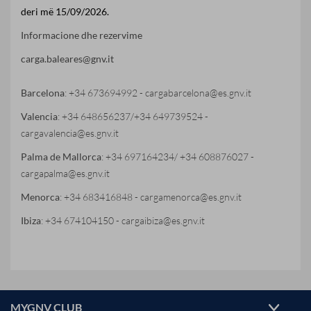
deri më 15/09/2026.
Informacione dhe rezervime
carga.baleares@gnv.it
Barcelona
: +34 673694992 - cargabarcelona@es.gnv.it
Valencia
: +34 648656237/+34 649739524 -
cargavalencia@es.gnv.it
Palma de Mallorca
: +34 697164234/ +34 608876027 -
cargapalma@es.gnv.it
Menorca
: +34 683416848 - cargamenorca@es.gnv.it
Ibiza
: +34 674104150 - cargaibiza@es.gnv.it
MYGNV CLUB