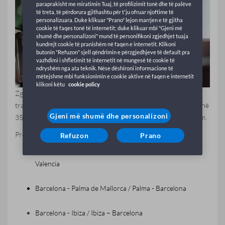
paraprakisht me miratimin Tuaj, të profilizimit tonë dhe të palëve
të treta, të përdorura gjithashtu për t'ju ofruar njoftime të
personalizuara. Duke klikuar "Prano" lejon marrjen e të gjitha
cookie të faqes tonë të internetit; duke klikuar mbi "Gjeni më
shumë dhe personalizoni" mund të personifikoni zgjedhjet tuaja
kundrejt cookie të pranishëm në faqen e internetit. Klikoni
butonin "Refuzon" sjell qëndrimin e përzgjedhjeve të default pra
vazhdimi i shfletimit të internetit në mungesë të cookie të
ndryshëm nga ata teknik. Nëse dëshironi informacione të
mëtejshme mbi funksionimin e cookie aktive në faqen e internetit
klikoni këtu
cookie policy
Zgjidhni tragetin dhe zbuloni ofertën GNV Cargo për
transportin
me ose pa
shofer (automjete me peshë totale deri në
Gjeni më shumë dhe personalizoni
3500 kg, shih lejen e qarkullimit) me gjatësi nga 5 deri në 7,80 m.
Promocioni është i disponueshëm në linjat e mëposhtme:
Refuzon
Prano
Valencia - Palma de Mallorca / Palma de Mallorca -
Valencia
Barcelona - Palma de Mallorca / Palma - Barcelona
Barcelona - Ibiza / Ibiza – Barcelona