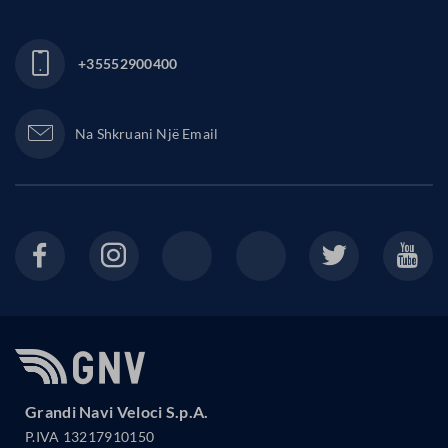
+35552900400
Na Shkruani Një Email
Grandi Navi Veloci S.p.A.
P.IVA 13217910150