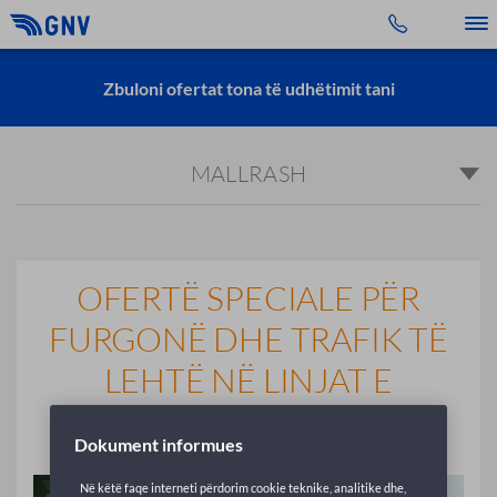
Toggle 
Zbuloni ofertat tona të udhëtimit tani
MALLRASH
OFERTË SPECIALE PËR
FURGONË DHE TRAFIK TË
LEHTË NË LINJAT E
BALEAREVE
Dokument informues
Në këtë faqe interneti përdorim cookie teknike, analitike dhe,