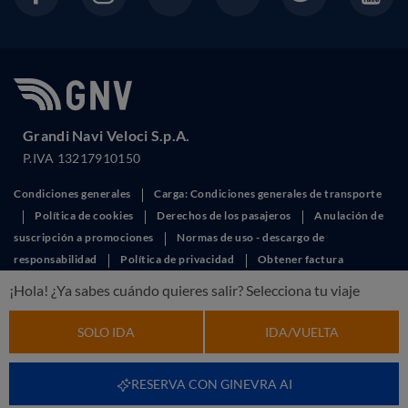
Grandi Navi Veloci S.p.A.
P.IVA 13217910150
Condiciones generales
Carga: Condiciones generales de transporte
Política de cookies
Derechos de los pasajeros
Anulación de
suscripción a promociones
Normas de uso - descargo de
responsabilidad
Política de privacidad
Obtener factura
This site is protected by reCAPTCHA and the Google
Privacy Policy
and
¡Hola! ¿Ya sabes cuándo quieres salir? Selecciona tu viaje
Terms of Service
apply.
SOLO IDA
IDA/VUELTA
RESERVA CON GINEVRA AI