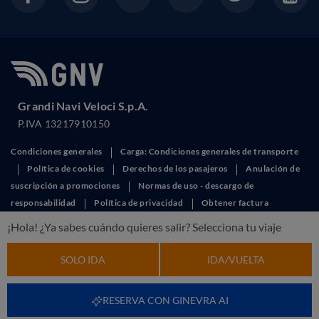
Grandi Navi Veloci S.p.A.
P.IVA 13217910150
Condiciones generales
Carga: Condiciones generales de transporte
Política de cookies
Derechos de los pasajeros
Anulación de
suscripción a promociones
Normas de uso - descargo de
responsabilidad
Política de privacidad
Obtener factura
This site is protected by reCAPTCHA and the Google
Privacy Policy
and
¡Hola! ¿Ya sabes cuándo quieres salir? Selecciona tu viaje
Terms of Service
apply.
SOLO IDA
IDA/VUELTA
RESERVA CON GINEVRA AI