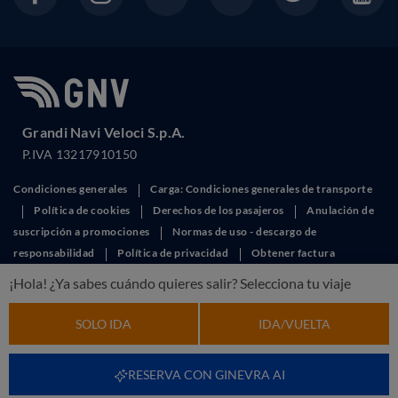
Grandi Navi Veloci S.p.A.
P.IVA 13217910150
Condiciones generales
Carga: Condiciones generales de transporte
Política de cookies
Derechos de los pasajeros
Anulación de
suscripción a promociones
Normas de uso - descargo de
responsabilidad
Política de privacidad
Obtener factura
This site is protected by reCAPTCHA and the Google
Privacy Policy
and
¡Hola! ¿Ya sabes cuándo quieres salir? Selecciona tu viaje
Terms of Service
apply.
SOLO IDA
IDA/VUELTA
RESERVA CON GINEVRA AI