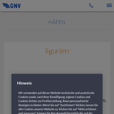
Toggle 
HÄFEN
ligurien
Hinweis
Wir verwenden auf dieser Website technische und analytische
Cookies sowie, nach Ihrer Einwilligung, eigene Cookies und
Cookies Dritter zur Profilerstellung, Ihnen personalisierte
Anzeigen zu bieten. Wenn Sie auf "Zustimmen" klicken, lassen Sie
alle Cookies unserer Website zu; klicken Sie auf "Mehr erfahren
und anpassen", können Sie Ihre Auswahl bezüglich der auf der