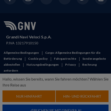
Grandi Navi Veloci S.p.A.
P.IVA 13217910150
Allgemeine Bedingungen
Cargo: Allgemeine Bedingungen für die
Beförderung
Cookie policy
Fahrgastrechte
Sonderangebote
abbestellen
Nutzungsbedingungen
Privacy
Rechnung
anfordern
This site is protected by reCAPTCHA and the Google
Privacy Policy
and
Hallo, wissen Sie bereits, wann Sie fahren möchten? Wählen Sie
Terms of Service
apply.
Ihre Reise aus
NUR HINFAHRT
HIN- UND RÜCKFAHRT
BUCHEN SIE MIT GINEVRA AI