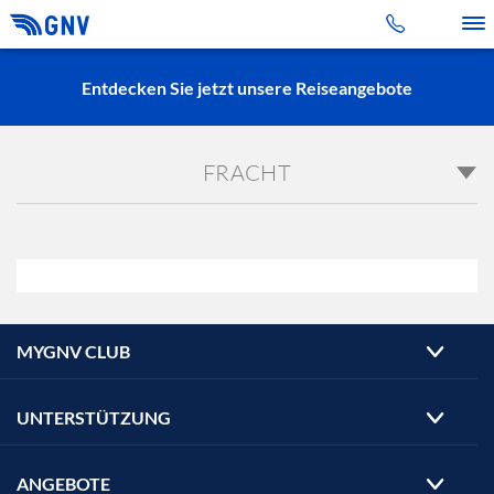
Toggle 
Entdecken Sie jetzt unsere Reiseangebote
FRACHT
MYGNV CLUB
UNTERSTÜTZUNG
ANGEBOTE