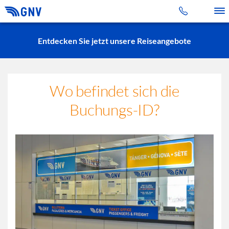
Toggle 
Entdecken Sie jetzt unsere Reiseangebote
Wo befindet sich die
Buchungs-ID?