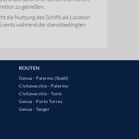
retion zu genießen.
die Nutzung des Schiffs als Location
 Events während der dienstbedingten
ROUTEN
Genua - Palermo (Stadt)
Civitavecchia - Palermo
Civitavecchia - Tunis
Genua - Porto Torres
Genua - Tanger