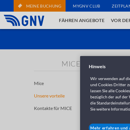
MEINE BUCHUNG
MYGNV CLUB
ZEITPLA
FÄHREN ANGEBOTE
VOR DE
MICE
Hinweis
Wir verwenden auf die
Mice
und Cookies Dritter zu
lassen Sie alle Cookie
Unsere vorteile
Flex
bezüglich der auf der
die Standardeinstellu
Kontakte für MICE
Sie weitere Informatio
GNV 
Bord
und 
Mehr erfahren und 