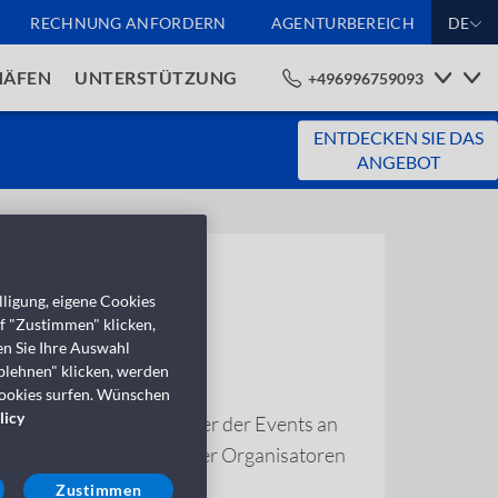
RECHNUNG ANFORDERN
AGENTURBEREICH
DE
HÄFEN
UNTERSTÜTZUNG
+496996759093
ENTDECKEN SIE DAS
ANGEBOT
ken
ligung, eigene Cookies
uf "Zustimmen" klicken,
en Sie Ihre Auswahl
blehnen" klicken, werden
Cookies surfen. Wünschen
licy
en, Platz, Daten und Dauer der Events an
zifischen Anforderungen der Organisatoren
Zustimmen