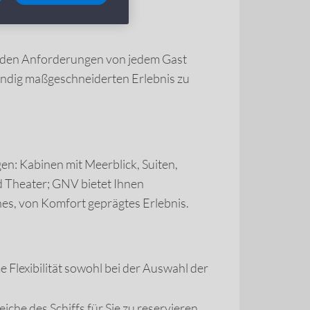
um den Anforderungen von jedem Gast
tändig maßgeschneiderten Erlebnis zu
en: Kabinen mit Meerblick, Suiten,
d Theater; GNV bietet Ihnen
es, von Komfort geprägtes Erlebnis.
lexibilität sowohl bei der Auswahl der
he des Schiffs für Sie zu reservieren,