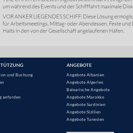
um während des Events und der Schifffahrt maximale Disk
VOR ANKER LIEGENDES SCHIFF: Diese Lösung ermöglicht 
für Arbeitsmeetings, Mittag- oder Abendessen, Feste und
Halts in den von der Gesellschaft angelaufenen Häfen.
STÜTZUNG
ANGEBOTE
ion und Buchung
Angebote Albanien
en
Angebote Algerien
Balearische Angebote
g anforden
Angebote Marokko
Angebote Sardinien
Angebote Sizilien
Angebote Tunesien