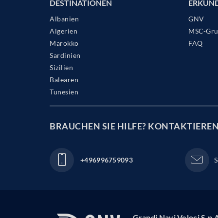
DESTINATIONEN
ERKUN
Albanien
GNV
Algerien
MSC-Gru
Marokko
FAQ
Sardinien
Sizilien
Balearen
Tunesien
BRAUCHEN SIE HILFE?
KONTAKTIEREN 
+496996759093
S
Grandi Navi Veloci S.p.