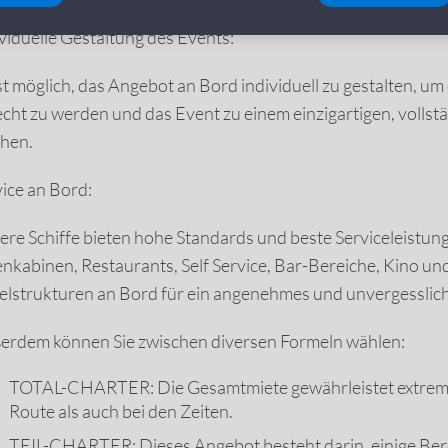
viduelle Gestaltung des Events:
st möglich, das Angebot an Bord individuell zu gestalten, 
echt zu werden und das Event zu einem einzigartigen, volls
hen.
ice an Bord:
re Schiffe bieten hohe Standards und beste Serviceleistung
nkabinen, Restaurants, Self Service, Bar-Bereiche, Kino un
elstrukturen an Bord für ein angenehmes und unvergesslich
erdem können Sie zwischen diversen Formeln wählen:
TOTAL-CHARTER: Die Gesamtmiete gewährleistet extreme F
Route als auch bei den Zeiten.
TEIL-CHARTER: Dieses Angebot besteht darin, einige Bereic