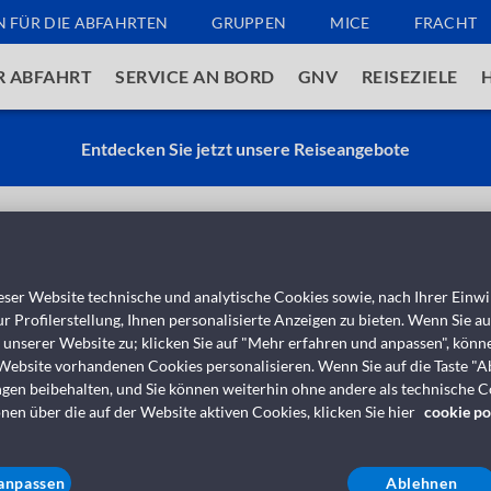
N FÜR DIE ABFAHRTEN
GRUPPEN
MICE
FRACHT
R ABFAHRT
SERVICE AN BORD
GNV
REISEZIELE
Entdecken Sie jetzt unsere Reiseangebote
Unsere Stär
ser Website technische und analytische Cookies sowie, nach Ihrer Einwil
r Profilerstellung, Ihnen personalisierte Anzeigen zu bieten. Wenn Sie a
s unserer Website zu; klicken Sie auf "Mehr erfahren und anpassen", könn
ibilität:
 Website vorhandenen Cookies personalisieren. Wenn Sie auf die Taste "A
ngen beibehalten, und Sie können weiterhin ohne andere als technische 
nen über die auf der Website aktiven Cookies, klicken Sie hier
cookie po
gewährleistet Ihnen maximale Flexibilität in Bezug auf Lini
 und bietet Ihnen einen gezielten Service, der auf die spe
ihrer Gäste zugeschnitten ist.
anpassen
Ablehnen