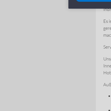
Indi
Es i
ger
mac
Serv
Unse
Inne
Hot
Auß