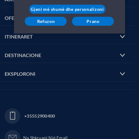
Gjeni më shumë dhe personalizoni
OFERTAT
Refuzon
Prano
ITINERARET
DESTINACIONE
EKSPLORONI
+35552900400
Na Shkruani Një Email