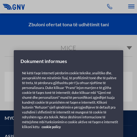
Toggle 
Zbuloni ofertat tona të udhëtimit tani
MICE
Dokument informues
Në këtë faqe interneti përdorim cookie teknike, analitike dhe,
paraprakisht me miratimin Tuaj, të profilizimit tonë dhe të palëve
Pikat tona të forta
të treta, të përdorura gjithashtu për t'ju ofruar njoftime të
personalizuara. Duke klikuar "Prano" lejon marrjen e të gjitha
cookie të faqes tonë të internetit; duke klikuar mbi "Gjeni më
shumë dhe personalizoni" mund të personifikoni zgjedhjet tuaja
kundrejt cookie të pranishëm në faqen e internetit. Klikoni
butonin "Refuzon" sjell qëndrimin e përzgjedhjeve të default pra
vazhdimi i shfletimit të internetit në mungesë të cookie të
ndryshëm nga ata teknik. Nëse dëshironi informacione të
MYGNV CLUB
mëtejshme mbi funksionimin e cookie aktive në faqen e internetit
klikoni këtu
cookie policy
ASISTENCË