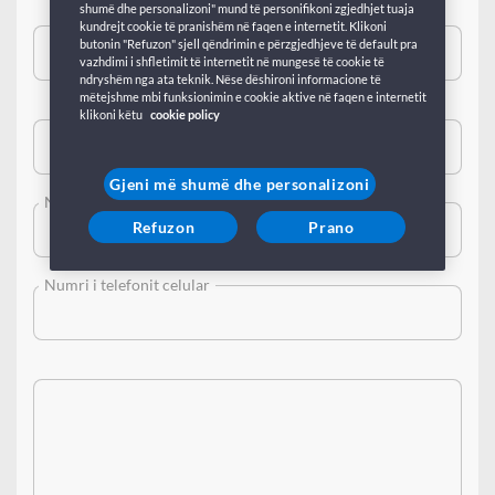
shumë dhe personalizoni" mund të personifikoni zgjedhjet tuaja
kundrejt cookie të pranishëm në faqen e internetit. Klikoni
butonin "Refuzon" sjell qëndrimin e përzgjedhjeve të default pra
vazhdimi i shfletimit të internetit në mungesë të cookie të
ndryshëm nga ata teknik. Nëse dëshironi informacione të
mëtejshme mbi funksionimin e cookie aktive në faqen e internetit
klikoni këtu
cookie policy
Gjeni më shumë dhe personalizoni
Numri i telefonit
Refuzon
Prano
Numri i telefonit celular