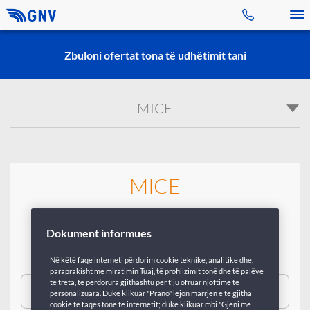
Toggle 
Zbuloni ofertat tona të udhëtimit tani
MICE
MICE
Na kontaktoni
Dokument informues
Në këtë faqe interneti përdorim cookie teknike, analitike dhe,
paraprakisht me miratimin Tuaj, të profilizimit tonë dhe të palëve
të treta, të përdorura gjithashtu për t'ju ofruar njoftime të
personalizuara. Duke klikuar "Prano" lejon marrjen e të gjitha
cookie të faqes tonë të internetit; duke klikuar mbi "Gjeni më