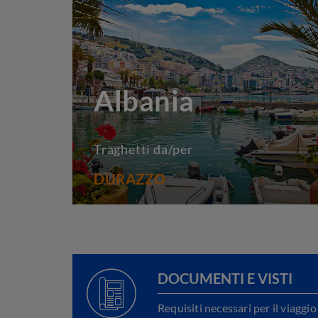
Albania
Traghetti da/per
DURAZZO
DOCUMENTI E VISTI
Requisiti necessari per il viaggio