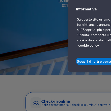
Informativa
Su questo sito usiamo c
fornirti anche annunci
su "Scopri di più e per
"Rifiuta" comporta il 
cookie diversi da quell
cookie policy
Scopri di più e pers
Check-in online
Hai già prenotato? Fai il check-in in 2 minuti e arriva i