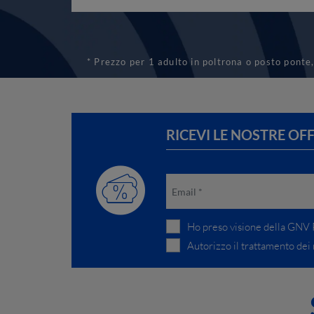
* Prezzo per 1 adulto in poltrona o posto ponte,
RICEVI LE NOSTRE OF
Ho preso visione della
GNV P
Autorizzo il trattamento dei m