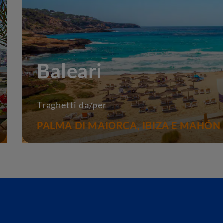
Baleari
Traghetti da/per
PALMA DI MAIORCA, IBIZA E MAHÓN