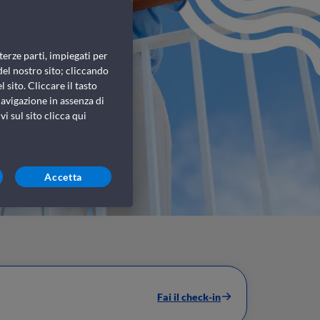
terze parti, impiegati per
del nostro sito; cliccando
 sito. Cliccare il tasto
avigazione in assenza di
i sul sito clicca qui
Accetta
Fai il check-in