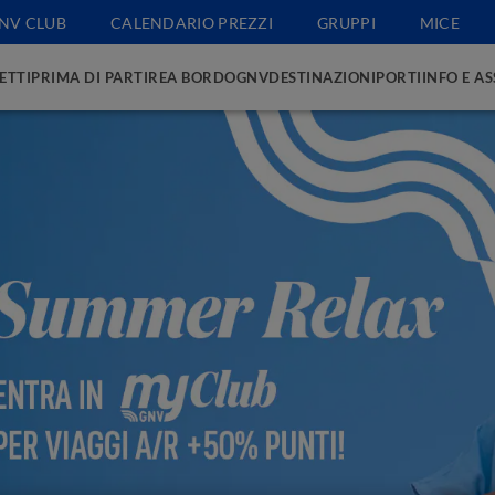
NV CLUB
CALENDARIO PREZZI
GRUPPI
MICE
ETTI
PRIMA DI PARTIRE
A BORDO
GNV
DESTINAZIONI
PORTI
INFO E A