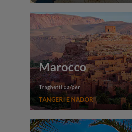
Marocco
Traghetti da/per
TANGERI E NADOR