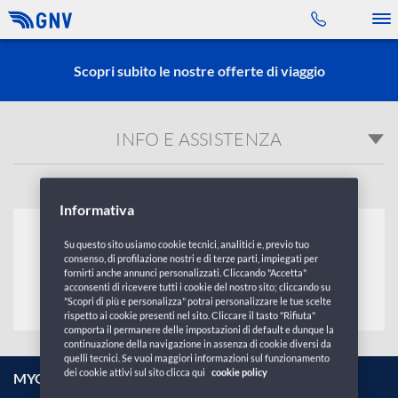
Toggle 
Scopri subito le nostre offerte di viaggio
INFO E ASSISTENZA
Informativa
devo ancora prenotare 1
Su questo sito usiamo cookie tecnici, analitici e, previo tuo
consenso, di profilazione nostri e di terze parti, impiegati per
fornirti anche annunci personalizzati. Cliccando "Accetta"
acconsenti di ricevere tutti i cookie del nostro sito; cliccando su
"Scopri di più e personalizza" potrai personalizzare le tue scelte
rispetto ai cookie presenti nel sito. Cliccare il tasto "Rifiuta"
comporta il permanere delle impostazioni di default e dunque la
continuazione della navigazione in assenza di cookie diversi da
quelli tecnici. Se vuoi maggiori informazioni sul funzionamento
dei cookie attivi sul sito clicca qui
cookie policy
MYGNV CLUB