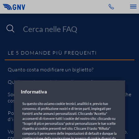
Toggle 
LE 5 DOMANDE PIÙ FREQUENTI
Quanto costa modificare un biglietto?
Quali sono le penali di annullamento?
Informativa
Sono un passeggero che ha necessita di assistenza, che
cosa devo fare?
Su questo sito usiamo cookie tecnici, analitici e, previo tuo
consenso, di profilazione nostri e di terze parti, impiegati per
Posso imbarcarmi se ho dimenticato il documento
fornirti anche annunci personalizzati. Cliccando "Accetta"
d'identità?
acconsenti di ricevere tutti i cookie del nostro sito; cliccando su
"Scopri di più e personalizza" potrai personalizzare le tue scelte
rispetto ai cookie presenti nel sito. Cliccare il tasto "Rifiuta"
Vorrei prenotare ma non ho ancora la targa dell'auto,
comporta il permanere delle impostazioni di default e dunque la
come devo procedere?
continuazione della navigazione in assenza di cookie diversi da