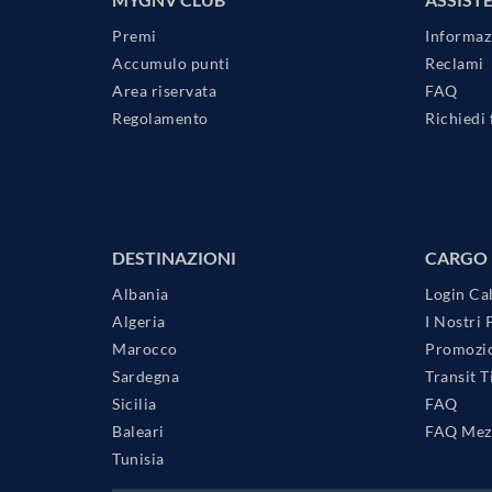
Premi
Informaz
Accumulo punti
Reclami
Area riservata
FAQ
Regolamento
Richiedi 
DESTINAZIONI
CARGO
Albania
Login Ca
Algeria
I Nostri 
Marocco
Promozio
Sardegna
Transit 
Sicilia
FAQ
Baleari
FAQ Mezz
Tunisia