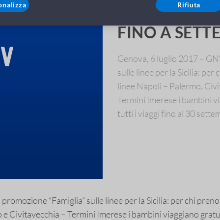
onalizza
Rifiuta
GNV: SCONTI
FINO A SETT
Genova, 6 luglio 2017 – GNV
sulle linee per la Sicilia: per
linee Napoli – Palermo, Civ
Termini Imerese i bambini vi
tutti i viaggi fino al 30 sett
romozione “Famiglia” sulle linee per la Sicilia: per chi prenota
 Civitavecchia – Termini Imerese i bambini viaggiano gratuita