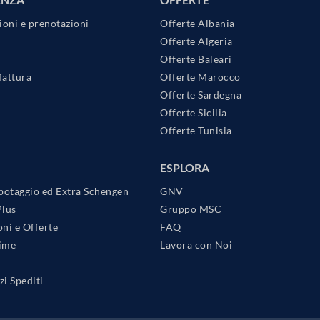
ioni e prenotazioni
Offerte Albania
Offerte Algeria
Offerte Baleari
fattura
Offerte Marocco
Offerte Sardegna
Offerte Sicilia
Offerte Tunisia
ESPLORA
botaggio ed Extra Schengen
GNV
Plus
Gruppo MSC
ni e Offerte
FAQ
Time
Lavora con Noi
i Spediti