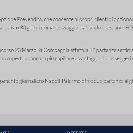
zione Prevendita, che consente ai propri clienti di opzionare 
acquisto 30 giorni prima del viaggio, saldando il restante 80
 scorso 23 Marzo, la Compagnia effettua 12 partenze settimana
a copertura ancora più capillare a vantaggio di passeggeri 
llegamento giornaliero Napoli-Palermo offre due partenze al gi
ENZA
OFFERTE