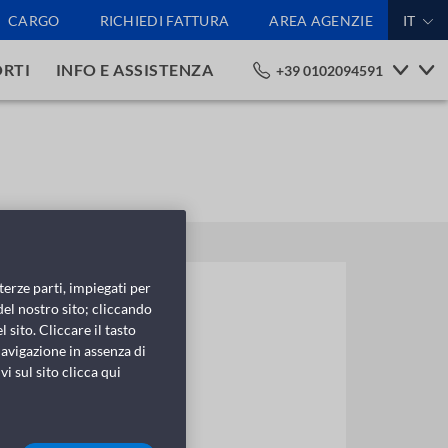
CARGO
RICHIEDI FATTURA
AREA AGENZIE
IT
RTI
INFO E ASSISTENZA
+39 0102094591
terze parti, impiegati per
del nostro sito; cliccando
 sito. Cliccare il tasto
avigazione in assenza di
i sul sito clicca qui