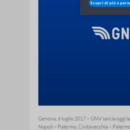
Scopri di più e pers
Genova, 6 luglio 2017 – GNV lancia oggi la p
Napoli – Palermo, Civitavecchia – Palermo e