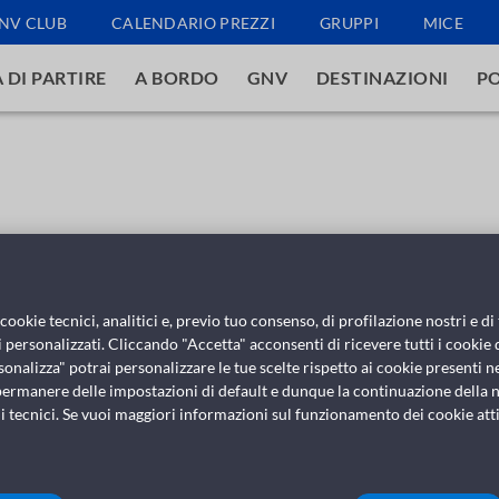
NV CLUB
CALENDARIO PREZZI
GRUPPI
MICE
 DI PARTIRE
A BORDO
GNV
DESTINAZIONI
PO
ookie tecnici, analitici e, previo tuo consenso, di profilazione nostri e di 
 personalizzati. Cliccando "Accetta" acconsenti di ricevere tutti i cookie 
sonalizza" potrai personalizzare le tue scelte rispetto ai cookie presenti nel
permanere delle impostazioni di default e dunque la continuazione della n
i tecnici. Se vuoi maggiori informazioni sul funzionamento dei cookie attiv
LUGLIO 06, 2017