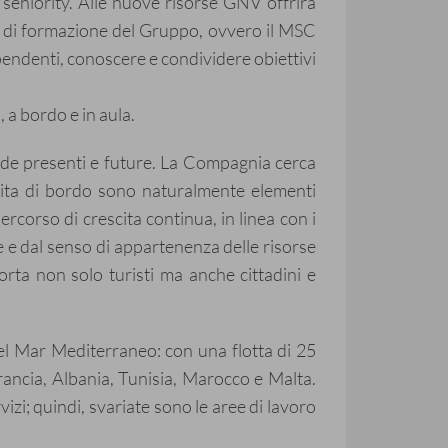
seniority. Alle nuove risorse GNV offrirà
ro di formazione del Gruppo, ovvero il MSC
ipendenti, conoscere e condividere obiettivi
 a bordo e in aula.
fide presenti e future. La Compagnia cerca
vita di bordo sono naturalmente elementi
rcorso di crescita continua, in linea con i
e e dal senso di appartenenza delle risorse
rta non solo turisti ma anche cittadini e
l Mar Mediterraneo: con una flotta di 25
Francia, Albania, Tunisia, Marocco e Malta.
izi; quindi, svariate sono le aree di lavoro