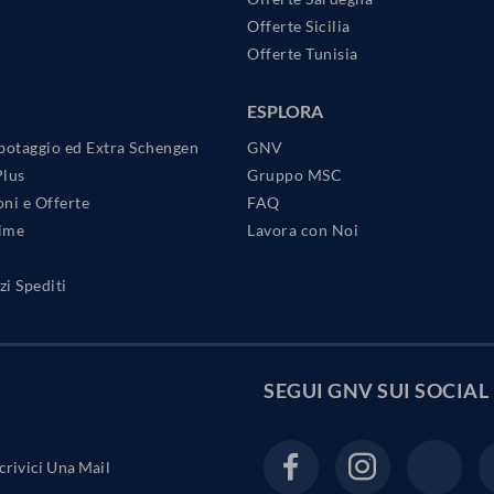
Offerte Sicilia
Offerte Tunisia
ESPLORA
botaggio ed Extra Schengen
GNV
Plus
Gruppo MSC
ni e Offerte
FAQ
Time
Lavora con Noi
i Spediti
SEGUI GNV SUI
SOCIAL
crivici Una Mail