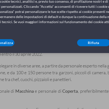
ookie tecnici, analitici e, previo tuo consenso, di profilazione nostri e di 
Management alberghiero, c
 personalizzati. Cliccando "Accetta" acconsenti di ricevere tutti i cookie 
tra gli oltre 30 profili al centro
sonalizza" potrai personalizzare le tue scelte rispetto ai cookie presenti nel
esperienza
permanere delle impostazioni di default e dunque la continuazione della n
i tecnici. Se vuoi maggiori informazioni sul funzionamento dei cookie attiv
La Compagnia prevede di i
Per inviare la propria can
onalizza
Rifiuta
un importante
piano nazionale di assunzioni
per
oltre 
e
entro il 30 aprile 2022.
gare in diverse aree, a partire da personale esperto nella g
e, e da 100 e 150 persone tra garzoni, piccoli di camera, bar
e tra chef, cuochi, pizzaioli e panettieri.
onale di
Macchina
e personale di
Coperta
,
preferibilmente