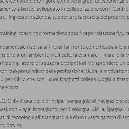
se e comprendono figure con diversi gradi di esperienza e 
ttamente a bordo, sviluppato in collaborazione con il Cent
tare l’ingresso in azienda, supportare la crescita dei propri d
aining, coaching e formazione specifica per ciascuna figura,
amentale risorsa al fine di far fronte con efficacia alle s
sione a un ambiente multiculturale: amare il mare e la 
shipping, lavoro di squadra e volontà di intraprendere un pe
 non può prescindere dalla professionalità, dalla motivazion
ù per GNV che con i suoi traghetti collega luoghi e traspo
ne e cura.
C, GNV è una delle principali compagnie di navigazione de
si, con viaggi in traghetto per Sardegna, Sicilia, Spagna, 
ti di tecnologie all’avanguardia e di una vasta gamma di serv
candidatura.