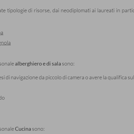
e tipologie di risorse, dai neodiplomati ai laureati in part
ba
gnola
ersonale
alberghiero e di sala
sono:
 di navigazione da piccolo di camera o avere la qualifica sul 
rdo
ersonale
Cucina
sono: