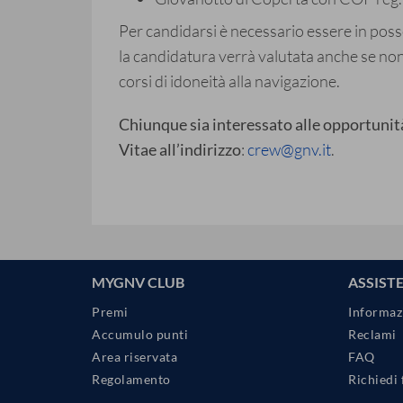
Per candidarsi è necessario essere in poss
la candidatura verrà valutata anche se non i
corsi di idoneità alla navigazione.
Chiunque sia interessato alle opportunità
Vitae all’indirizzo
:
crew@gnv.it
.
MYGNV CLUB
ASSIST
Premi
Informaz
Accumulo punti
Reclami
Area riservata
FAQ
Regolamento
Richiedi 