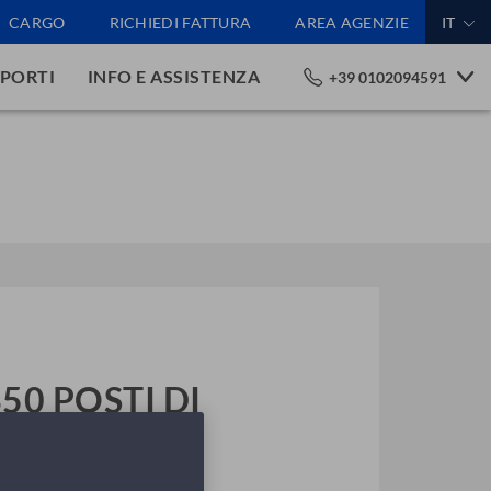
CARGO
RICHIEDI FATTURA
AREA AGENZIE
IT
PORTI
INFO E ASSISTENZA
+39 0102094591
50 POSTI DI
E NAVI