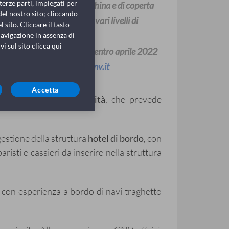
terze parti, impiegati per
uochi, personale di macchina e di coperta
del nostro sito; cliccando
 della ricerca di risorse con vari livelli di
 sito. Cliccare il tasto
avigazione in assenza di
i sul sito clicca qui
nserire il nuovo personale entro aprile 2022
didatura scrivere a
crew@gnv.it
Accetta
30 diverse professionalità
, che prevede
estione della struttura
hotel di bordo
, con
isti e cassieri da inserire nella struttura
 con esperienza a bordo di navi traghetto