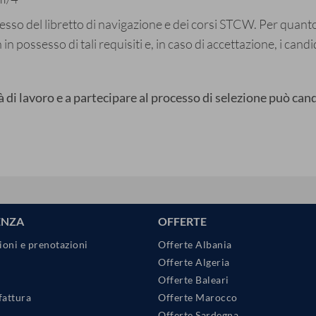
esso del libretto di navigazione e dei corsi STCW. Per quanto
n possesso di tali requisiti e, in caso di accettazione, i cand
 di lavoro e a partecipare al processo di selezione può can
ENZA
OFFERTE
ioni e prenotazioni
Offerte Albania
Offerte Algeria
Offerte Baleari
fattura
Offerte Marocco
Offerte Sardegna