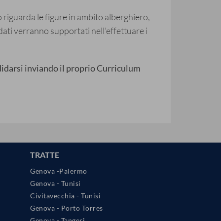
 riguarda le figure in ambito alberghiero,
idati verranno supportati nell’effettuare i
didarsi inviando il proprio Curriculum
TRATTE
Genova -Palermo
Genova - Tunisi
Civitavecchia - Tunisi
Genova - Porto Torres
Genova - Tangeri