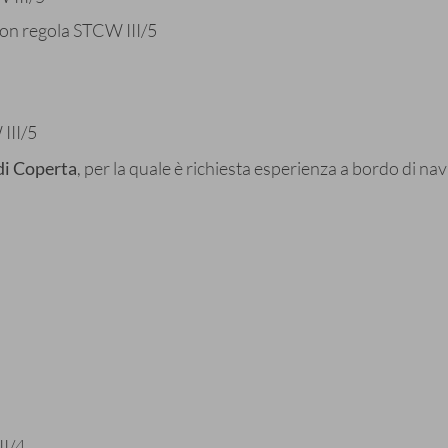
con regola STCW III/5
III/5
di Coperta
, per la quale è richiesta esperienza a bordo di na
II/4