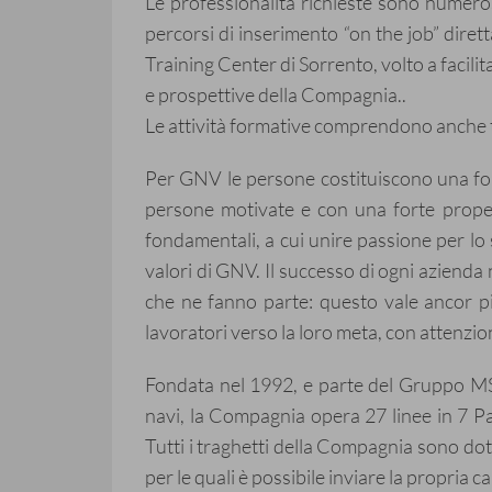
Le professionalità richieste sono numero
percorsi di inserimento “on the job” dire
Training Center di Sorrento, volto a facili
e prospettive della Compagnia..
Le attività formative comprendono anche tr
Per GNV le persone costituiscono una fond
persone motivate e con una forte propen
fondamentali, a cui unire passione per lo 
valori di GNV. Il successo di ogni azienda
che ne fanno parte: questo vale ancor pi
lavoratori verso la loro meta, con attenzio
Fondata nel 1992, e parte del Gruppo MS
navi, la Compagnia opera 27 linee in 7 Pae
Tutti i traghetti della Compagnia sono dota
per le quali è possibile inviare la propria 