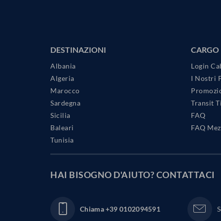
DESTINAZIONI
CARGO
Albania
Login Ca
Algeria
I Nostri 
Marocco
Promozio
Sardegna
Transit 
Sicilia
FAQ
Baleari
FAQ Mezz
Tunisia
HAI BISOGNO D'AIUTO?
CONTATTACI
Chiama
+39 0102094591
S