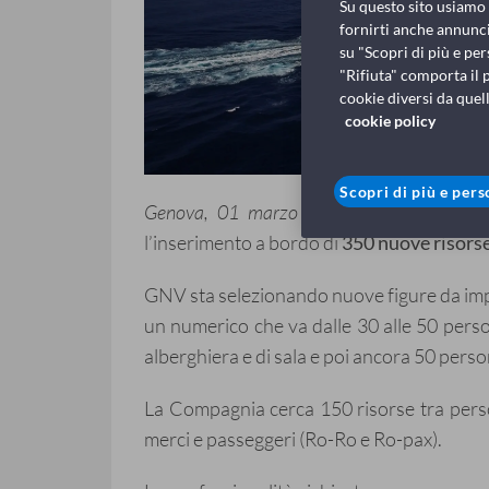
Su questo sito usiamo c
fornirti anche annunci
su "Scopri di più e per
"Rifiuta" comporta il 
cookie diversi da quell
cookie policy
Scopri di più e pers
Genova, 01 marzo 2022
–
GNV
avvia 
l’inserimento a bordo di
350 nuove risors
GNV sta selezionando nuove figure da impie
un numerico che va dalle 30 alle 50 person
alberghiera e di sala e poi ancora 50 person
La Compagnia cerca 150 risorse tra pers
merci e passeggeri (Ro-Ro e Ro-pax).