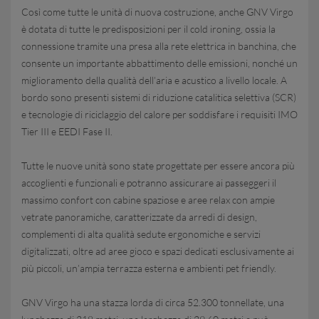
Così come tutte le unità di nuova costruzione, anche GNV Virgo
è dotata di tutte le predisposizioni per il cold ironing, ossia la
connessione tramite una presa alla rete elettrica in banchina, che
consente un importante abbattimento delle emissioni, nonché un
miglioramento della qualità dell’aria e acustico a livello locale. A
bordo sono presenti sistemi di riduzione catalitica selettiva (SCR)
e tecnologie di riciclaggio del calore per soddisfare i requisiti IMO
Tier III e EEDI Fase II.
Tutte le nuove unità sono state progettate per essere ancora più
accoglienti e funzionali e potranno assicurare ai passeggeri il
massimo confort con cabine spaziose e aree relax con ampie
vetrate panoramiche, caratterizzate da arredi di design,
complementi di alta qualità sedute ergonomiche e servizi
digitalizzati, oltre ad aree gioco e spazi dedicati esclusivamente ai
più piccoli, un’ampia terrazza esterna e ambienti pet friendly.
GNV Virgo ha una stazza lorda di circa 52.300 tonnellate, una