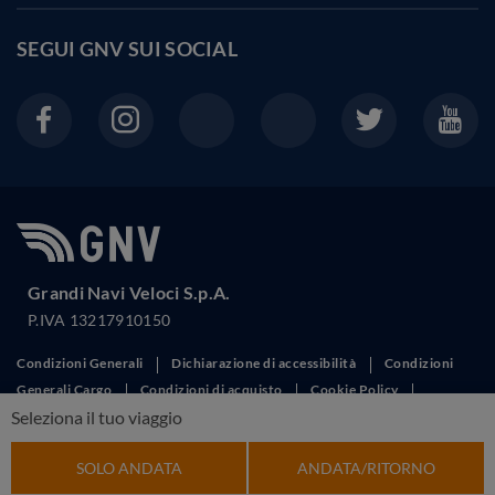
SEGUI GNV SUI
SOCIAL
Grandi Navi Veloci S.p.A.
P.IVA 13217910150
Condizioni Generali
Dichiarazione di accessibilità
Condizioni
Generali Cargo
Condizioni di acquisto
Cookie Policy
Seleziona il tuo viaggio
Corporate governance
Diritti dei passeggeri
Disiscrizione
Promozioni
Norme per l'uso
Privacy
Reclami
Richiedi
SOLO ANDATA
ANDATA/RITORNO
Fattura