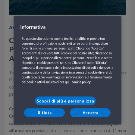
Informativa
AGOSTO 29, 2025
CONCLUSE LE PROVE IN MARE
Su questo sito usiamo cookie tecnici, analitici e, previo tuo
consenso, di profilazione nostri e di terze parti, impiegati per
PER GNV VIRGO, PRIMA NAVE
fornirti anche annunci personalizzati. Cliccando "Accetta"
acconsenti di ricevere tutti i cookie del nostro sito; cliccando su
A GNL DELLA COMPAGNIA
"Scopri di più e personalizza" potrai personalizzare le tue scelte
rispetto ai cookie presenti nel sito. Cliccare il tasto "Rifiuta"
comporta il permanere delle impostazioni di default e dunque la
Terza delle otto unità ordinate presso il cantiere cinese
continuazione della navigazione in assenza di cookie diversi da
quelli tecnici. Se vuoi maggiori informazioni sul funzionamento
Guangzhou Shipyard International (GSI), verrà
dei cookie attivi sul sito clicca qui
cookie policy
consegnata entro la fine dell’anno. Procede come
previsto il piano di rinnovamento della flotta.
Scopri di più e personalizza
Genova, 29 agosto 2025
– GNV, compagnia di traghetti del
Rifiuta
Accetta
Gruppo MSC, annuncia che GNV Virgo ha completato con
successo le prove in mare, test cruciale prima della consegna
all’armatore prevista entro la fine dell’anno, in anticipo di 11 mesi