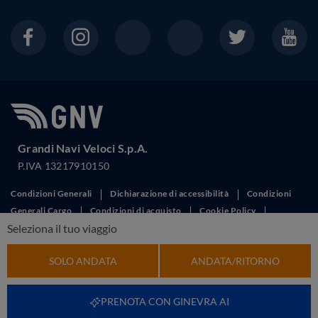
Grandi Navi Veloci S.p.A.
P.IVA 13217910150
Condizioni Generali
Dichiarazione di accessibilità
Condizioni
Generali Cargo
Condizioni di acquisto
Cookie Policy
Seleziona il tuo viaggio
Corporate governance
Diritti dei passeggeri
Disiscrizione
Promozioni
Norme per l'uso
Privacy
Reclami
Richiedi
SOLO ANDATA
ANDATA/RITORNO
Fattura
This site is protected by reCAPTCHA and the Google
Privacy Policy
and
Terms of Service
apply.
PRENOTA CON GINEVRA AI