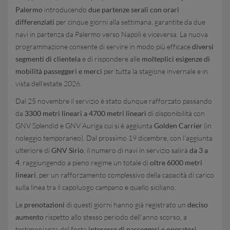
Palermo
introducendo
due partenze serali con orari
differenziati
per cinque giorni alla settimana, garantite da due
navi in partenza da Palermo verso Napoli e viceversa. La nuova
programmazione consente di servire in modo più efficace
diversi
segmenti di clientela
e di rispondere alle
molteplici esigenze di
mobilità passeggeri e merci
per tutta la stagione invernale e in
vista dell’estate 2026.
Dal 25 novembre il servizio è stato dunque rafforzato passando
da
3300 metri lineari a 4700 metri lineari
di disponibilità con
GNV Splendid e GNV Auriga cui si è aggiunta
Golden Carrier
(in
noleggio temporaneo). Dal prossimo 19 dicembre, con l’aggiunta
ulteriore di
GNV Sirio
, il numero di navi in servizio salirà
da 3 a
4
, raggiungendo a pieno regime un totale di
oltre 6000 metri
lineari
, per un rafforzamento complessivo della capacità di carico
sulla linea tra il capoluogo campano e quello siciliano.
Le
prenotazioni
di questi giorni hanno già registrato un
deciso
aumento
rispetto allo stesso periodo dell’anno scorso, a
testimonianza del forte
interesse di passeggeri e operatori