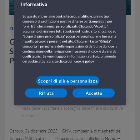
Informativa
Su questo sito usiamo cookie tecnici, analitici e, previo tuo
consenso, di profilazione nostri e di terze parti, impiegati per
fornirti anche annunci personalizzati. Cliccando "Accetta"
DICEMBRE 02, 2025
acconsenti di ricevere tutti i cookie del nostro sito; cliccando su
"Scopri di più e personalizza" potrai personalizzare le tue scelte
GNV RAFFORZA IL SERVIZIO
rispetto ai cookie presenti nel sito. Cliccare il tasto "Rifiuta"
comporta il permanere delle impostazioni di default e dunque la
SULLA LINEA NAPOLI -
continuazione della navigazione in assenza di cookie diversi da
quelli tecnici. Se vuoi maggiori informazioni sul funzionamento
PALERMO
dei cookie attivi sul sito clicca qui
cookie policy
La Compagnia incrementa la capacità di carico per
Scopri di più e personalizza
potenziare uno dei collegamenti più strategici del
Mediterraneo
Rifiuta
Accetta
E assicura collegamenti territoriali ancora più efficienti in
vista delle vacanze e a sostegno delle filiere produttive
nazionali
Genova, 01 dicembre 2025
– GNV, compagnia di traghetti del
Gruppo MSC, rafforza il proprio servizio sulla linea
Napoli–