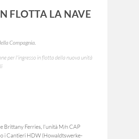
IN FLOTTA LA NAVE
 della Compagnia.
one per l'ingresso in flotta della nuova unità
li
 Brittany Ferries, l’unità M/n
CAP
sso i Cantieri HDW (Howaldtswerke-