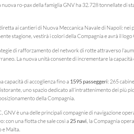
 nuova ro-pax della famiglia GNV ha 32.728 tonnellate di st
 diretta ai cantieri di Nuova Meccanica Navale di Napoli: nei
nente stagione, vestirà i colori della Compagnia e avrà il logo
rategie di rafforzamento del network di rotte attraverso l'aum
raneo. La nuova unità consente di incrementare la capacità
a capacità di accoglienza fino a
1595 passeggeri
: 265 cabin
ristorante, uno spazio dedicato all’intrattenimento dei più pi
il posizionamento della Compagnia.
 GNV è una delle principali compagnie di navigazione operan
: con una flotta che sale così a
25 navi
, la Compagnia opera 2
o e Malta.