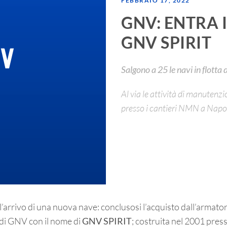
FEBBRAIO 17, 2022
GNV: ENTRA 
GNV SPIRIT
Salgono a 25 le navi in flotta
Al via le attività di manutenzi
presso i cantieri NMN a Napo
arrivo di una nuova nave: conclusosi l’acquisto dall’armatore
 di GNV con il nome di
GNV SPIRIT
; costruita nel 2001 pre