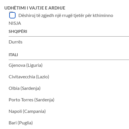
UDHËTIMI I VAJTJE E ARDHJE
Dëshiroj të zgjedh një rrugë tjetër për kthiminno
NISJA
Ç’kemi, zgjidh llojin e udhëtimit
SHQIPËRI
Vajtje/Ardhje
Durrës
Zgjidh udhëtimin
ITALI
Vajtje:
Gjenova (Liguria)
Kthimi:
Civitavecchia (Lazio)
Olbia (Sardenja)
Porto Torres (Sardenja)
Napoli (Campania)
Bari (Puglia)