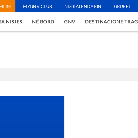
MI IM
MYGNV CLUB
NIS KALENDARIN
GRUPET
A NISJES
NË BORD
GNV
DESTINACIONE TRA