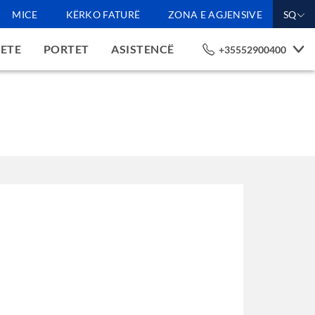
MICE
KËRKO FATURË
ZONA E AGJENSIVE
SQ
GETE
PORTET
ASISTENCË
+35552900400