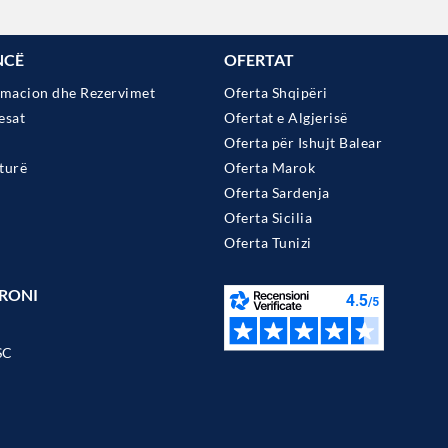
NCË
OFERTAT
rmacion dhe Rezervimet
Oferta Shqipëri
esat
Ofertat e Algjerisë
Oferta për Ishujt Balear
turë
Oferta Marok
Oferta Sardenja
Oferta Sicilia
Oferta Tunizi
RONI
SC